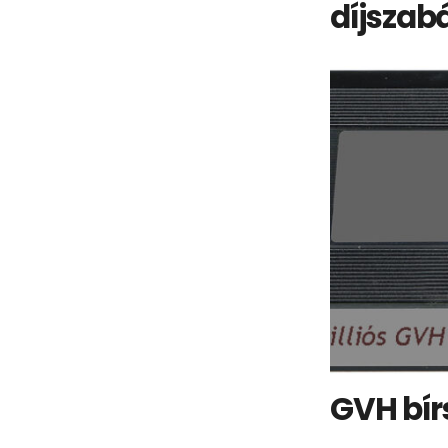
díjszab
GVH bír