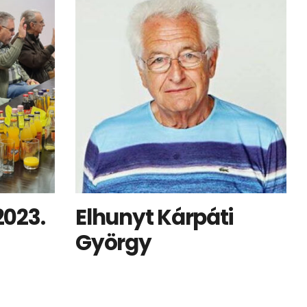
2023.
Elhunyt Kárpáti
György