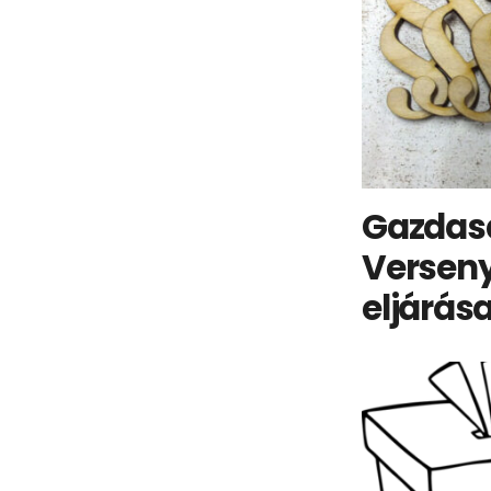
Gazdas
Verseny
eljárás