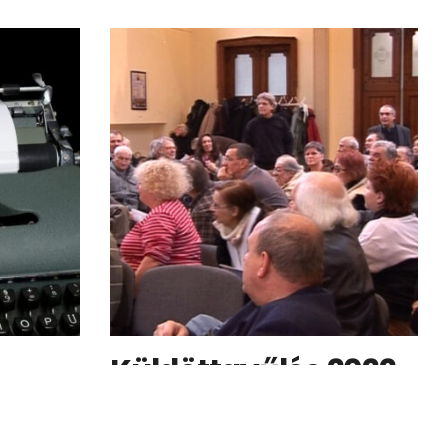
© 1996
-2026, FilmJUS Egyesület
design:
SkyCourt Consulting
Küldöttgyűlés 2022.
március 9-12.