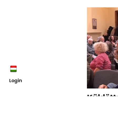
Intézm
kapcsola
Login
Küldött
május 1