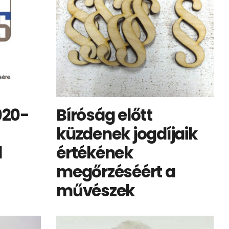
020-
Bíróság előtt
küzdenek jogdíjaik
l
értékének
megőrzéséért a
művészek