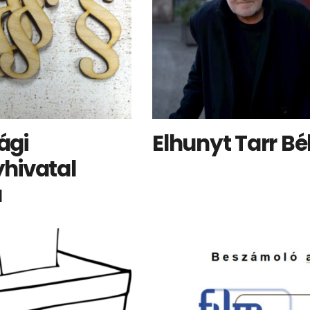
ági
Elhunyt Tarr Bé
hivatal
a