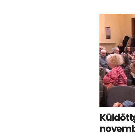
Küldött
novembe