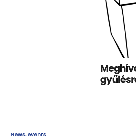
Meghívó
gyűlésr
News, events