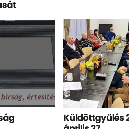
ását
ság
Küldöttgyűlés 
április 27.