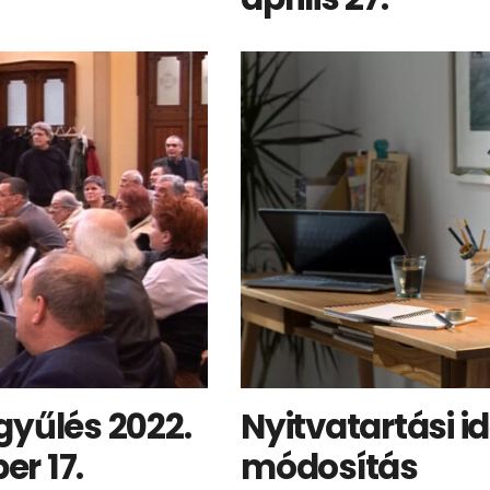
gyűlés 2022.
Nyitvatartási i
r 17.
módosítás