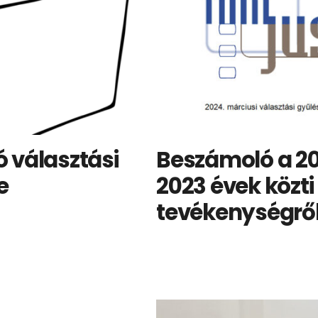
 választási
Beszámoló a 2
e
2023 évek közti
tevékenységrő