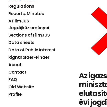
Regulations
Reports, Minutes
A FilmJUS
Jogdíjközleményei
Sections of FilmJUS
Data sheets
Data of Public Interest
Rightholder-Finder
About
Contact
Az igaz
FAQ
miniszt
Old Website
elutasít
Profile
évi jogd