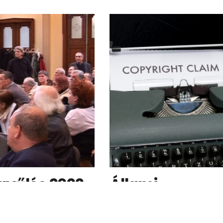
ényünk országos és nemzetközi hálózati
tát a Nemzeti Információs Infrastruktúra
Fejlesztési Program biztosítja
gyűlés 2022.
Állami
9.
Számvevőszék
elemzés