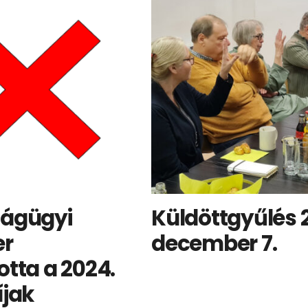
ságügyi
Küldöttgyűlés 
er
december 7.
otta a 2024.
íjak