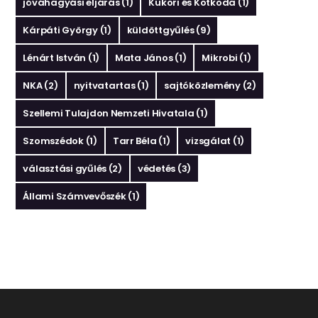
jóváhagyási eljárás
(1)
Kukori és Kotkoda
(1)
Kárpáti György
(1)
küldöttgyűlés
(9)
Lénárt István
(1)
Mata János
(1)
Mikrobi
(1)
NKA
(2)
nyitvatartas
(1)
sajtóközlemény
(2)
Szellemi Tulajdon Nemzeti Hivatala
(1)
Szomszédok
(1)
Tarr Béla
(1)
vizsgálat
(1)
választási gyűlés
(2)
védetés
(3)
Állami Számvevőszék
(1)