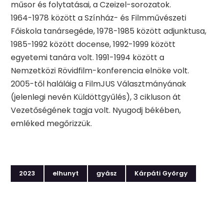
műsor és folytatásai, a Czeizel-sorozatok.
1964-1978 között a Színház- és Filmművészeti
Főiskola tanársegéde, 1978-1985 között adjunktusa,
1985-1992 között docense, 1992-1999 között
egyetemi tanára volt. 1991-1994 között a
Nemzetközi Rövidfilm-konferencia elnöke volt.
2005-től haláláig a FilmJUS Választmányának
(jelenlegi nevén Küldöttgyűlés), 3 cikluson át
Vezetőségének tagja volt. Nyugodj békében,
emléked megőrizzük.
2023
elhunyt
gyász
Kárpáti György