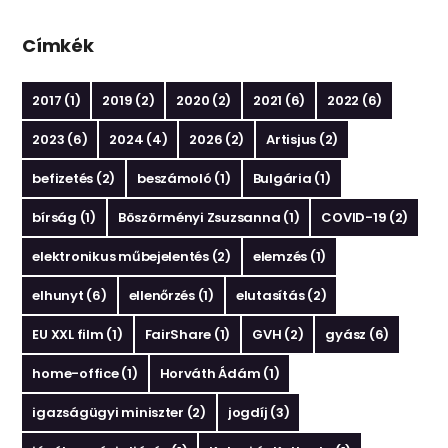
Címkék
2017
(1)
2019
(2)
2020
(2)
2021
(6)
2022
(6)
2023
(6)
2024
(4)
2026
(2)
Artisjus
(2)
befizetés
(2)
beszámoló
(1)
Bulgária
(1)
bírság
(1)
Böszörményi Zsuzsanna
(1)
COVID-19
(2)
elektronikus műbejelentés
(2)
elemzés
(1)
elhunyt
(6)
ellenőrzés
(1)
elutasítás
(2)
EU XXL film
(1)
FairShare
(1)
GVH
(2)
gyász
(6)
home-office
(1)
Horváth Ádám
(1)
igazságügyi miniszter
(2)
jogdíj
(3)