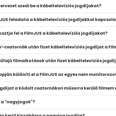
zervezet szedi be a kábeltelevíziós jogdíjakat?
mJUS feladata a kábeltelevíziós jogdíjakkal kapcsol
sztja fel a FilmJUS a kábeltelevíziós jogdíjakat?
V-csatornák után fizet kábeltelevíziós jogdíjat a Fi
űfajú filmalkotások után fizet kábeltelevíziós jogdí
apján különíti el a FilmJUS az egyes nem monitorozo
gdíjat a kódolt csatornákon műsorra kerülő filmem
 a "nagyjogok"?
án kerül kiszabásra a nagyjog jogdíja?