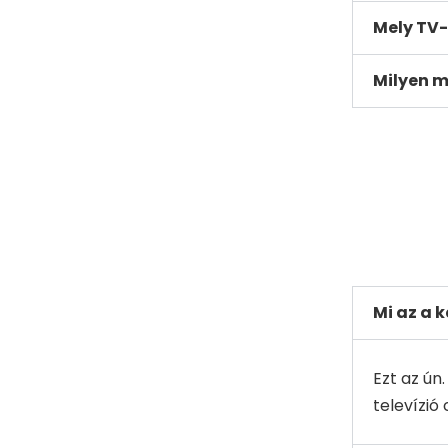
Mely TV-
Milyen m
Mi az a k
Ezt az ún
televízió