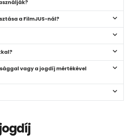
használják?
osztása a FilmJUS-nál?
kkal?
tsággal vagy a jogdíj mértékével
jogdíj