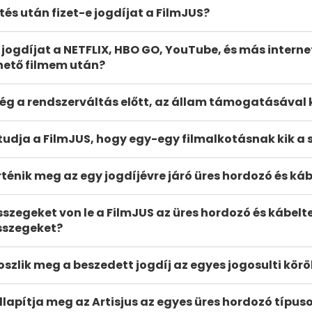
tés után fizet-e jogdíjat a FilmJUS?
jogdíjat a NETFLIX, HBO GO, YouTube, és más inter
ető filmem után?
még a rendszerváltás előtt, az állam támogatásával 
udja a FilmJUS, hogy egy-egy filmalkotásnak kik a szer
rténik meg az egy jogdíjévre járó üres hordozó és káb
sszegeket von le a FilmJUS az üres hordozó és kábelte
sszegeket?
szlik meg a beszedett jogdíj az egyes jogosulti körök
llapítja meg az Artisjus az egyes üres hordozó típu