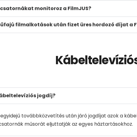
csatornákat monitoroz a FilmJUS?
űfajú filmalkotások után fizet üres hordozó díjat a 
Kábeltelevíziós
ábeltelevíziós jogdíj?
. egyidejű továbbközvetítés után járó jogdíjat azok a kábe
 csatornák műsorát eljuttatják az egyes háztartásokhoz.