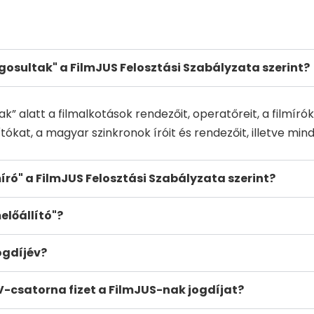
ogosultak" a FilmJUS Felosztási Szabályzata szerint?
ak” alatt a filmalkotások rendezőit, operatőreit, a filmírók
ítókat, a magyar szinkronok íróit és rendezőit, illetve mind
lmíró" a FilmJUS Felosztási Szabályzata szerint?
melőállító"?
jogdíjév?
V-csatorna fizet a FilmJUS-nak jogdíjat?