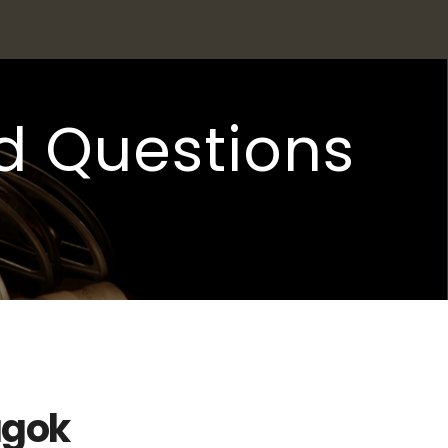
d Questions
ágok