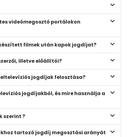
netes videómegosztó portálokon
készített filmek után kapok jogdíjat?
zői, illetve előállítói?
eltelevíziós jogdíjak felosztása?
levíziós jogdíjakból, és mire használja a
 szerint ?
sokhoz tartozó jogdíj megosztási arányát