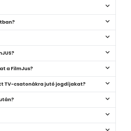
atban?
lmJUS?
jat a FilmJus?
tt TV-csatonákra jutó jogdíjakat?
 után?