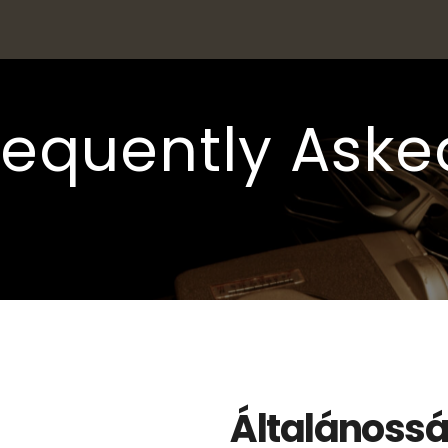
requently Aske
Általánoss