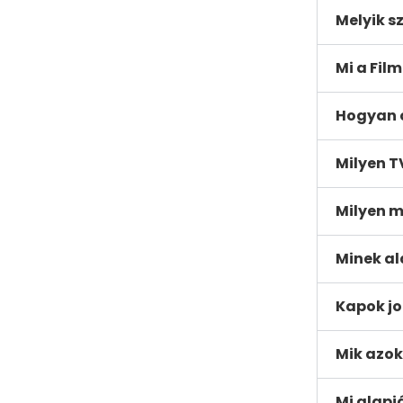
Melyik s
Mi a Fil
Hogyan o
Milyen T
Milyen m
Minek al
Kapok jo
Mik azok
Mi alapj