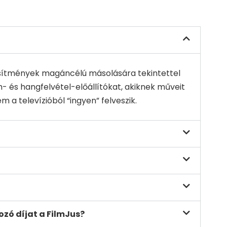
ljesítmények magáncélú másolására tekintettel
ilm- és hangfelvétel-előállítókat, akiknek műveit
 a televízióból “ingyen” felveszik.
ozó díjat a FilmJus?