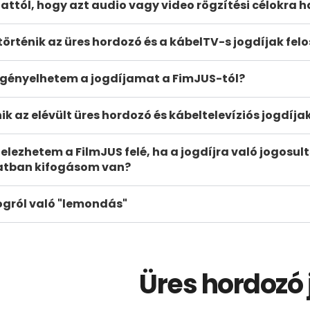
attól, hogy azt audio vagy video rögzítési célokra 
örténik az üres hordozó és a kábelTV-s jogdíjak fel
gényelhetem a jogdíjamat a FimJUS-tól?
nik az elévült üres hordozó és kábeltelevíziós jogdíja
elezhetem a FilmJUS felé, ha a jogdíjra való jogosul
atban kifogásom van?
jogról való "lemondás"
Üres hordozó 