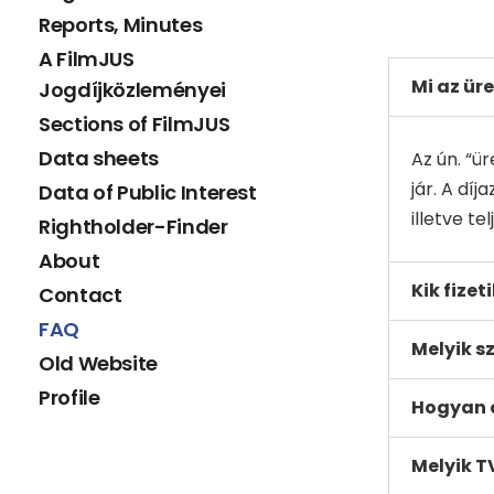
Reports, Minutes
A FilmJUS
Mi az ür
Jogdíjközleményei
Sections of FilmJUS
Data sheets
Az ún. “ü
jár. A dí
Data of Public Interest
illetve t
Rightholder-Finder
About
Kik fize
Contact
FAQ
Melyik s
Old Website
Profile
Hogyan o
Melyik T