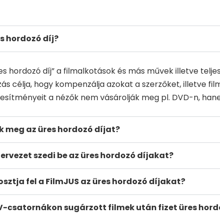
es hordozó díj?
res hordozó díj” a filmalkotások és más művek illetve te
jazás célja, hogy kompenzálja azokat a szerzőket, illetve f
eljesítményeit a nézők nem vásárolják meg pl. DVD-n, hanem
tik meg az üres hordozó díjat?
zervezet szedi be az üres hordozó díjakat?
sztja fel a FilmJUS az üres hordozó díjakat?
V-csatornákon sugárzott filmek után fizet üres hord