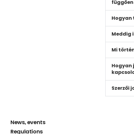
függően 
Hogyan t
Meddig i
Mi törté
Hogyan j
kapcsol
Szerzői 
News, events
Regulations