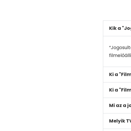
Kik a "J
“Jogosult
filmelőáll
Ki a "Fi
Ki a "Fil
Mi az a 
Melyik T