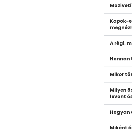
Mozivetí
Kapok-e 
megnézh
A régi, 
Honnan t
Mikor tö
Milyen ö
levont ö
Hogyan o
Miként á