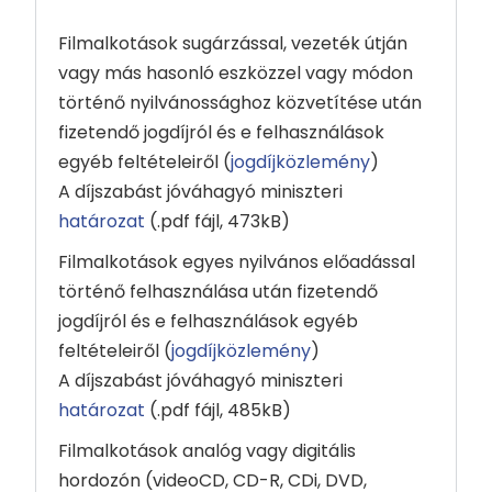
Filmalkotások sugárzással, vezeték útján
vagy más hasonló eszközzel vagy módon
történő nyilvánossághoz közvetítése után
fizetendő jogdíjról és e felhasználások
egyéb feltételeiről (
jogdíjközlemény
)
A díjszabást jóváhagyó miniszteri
határozat
(.pdf fájl, 473kB)
Filmalkotások egyes nyilvános előadással
történő felhasználása után fizetendő
jogdíjról és e felhasználások egyéb
feltételeiről (
jogdíjközlemény
)
A díjszabást jóváhagyó miniszteri
határozat
(.pdf fájl, 485kB)
Filmalkotások analóg vagy digitális
hordozón (videoCD, CD-R, CDi, DVD,