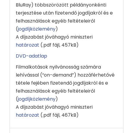
BluRay) többszörözött példányonkénti
terjesztése után fizetendő jogdíjakról és e
felhasználások egyéb feltételeiről
(
jogdíjközlemény
)
A díjszabást jóváhagyó miniszteri
határozat
(.pdf fájl, 457kB)
DVD-adatlap
Filmalkotások nyilvánosság számára
lehívással (“on-demand”) hozzáférhetővé
tétele fejében fizetendő jogdíjakról és e
felhasználások egyéb feltételeiről
(
jogdíjközlemény
)
A díjszabást jóváhagyó miniszteri
határozat
(.pdf fájl, 467kB)