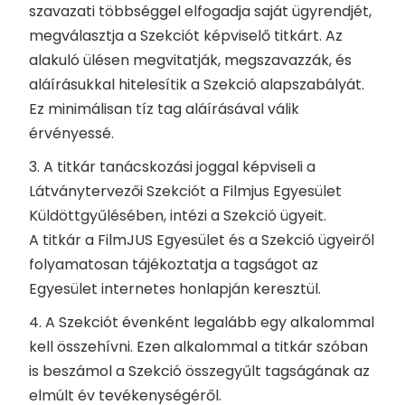
szavazati többséggel elfogadja saját ügyrendjét,
megválasztja a Szekciót képviselő titkárt. Az
alakuló ülésen megvitatják, megszavazzák, és
aláírásukkal hitelesítik a Szekció alapszabályát.
Ez minimálisan tíz tag aláírásával válik
érvényessé.
3. A titkár tanácskozási joggal képviseli a
Látványtervezői Szekciót a Filmjus Egyesület
Küldöttgyűlésében, intézi a Szekció ügyeit.
A titkár a FilmJUS Egyesület és a Szekció ügyeiről
folyamatosan tájékoztatja a tagságot az
Egyesület internetes honlapján keresztül.
4. A Szekciót évenként legalább egy alkalommal
kell összehívni. Ezen alkalommal a titkár szóban
is beszámol a Szekció összegyűlt tagságának az
elmúlt év tevékenységéről.