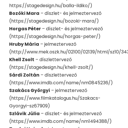
https://stagedesign.hu/balla-ildiko/)
Bozóki Mara
– díszlet- és jelmeztervező
(https://stagedesign.hu/bozoki-mara/)
Horgas Péter
– díszlet- és jelmeztervező
(https://stagedesign.hu/horgas-peter/)
Hruby Mária
– jelmeztervező
(http://www.mek.oszk.hu/02100/02139/html/sz10/34
Khell Zsolt
– díszlettervező
(https://stagedesign.hu/khell-zsolt/)
Sárdi Zoltán
– díszlettervező
(https://www.imdb.com/name/nm0845236/)
Szakács Györgyi
– jelmeztervező
(https://www.filmkatalogus.hu/Szakacs-
Gyorgyi–sz67909)
Szlávik Júlia
– díszlet- és jelmeztervező
(https://www.imdb.com/name/nm1494388/)