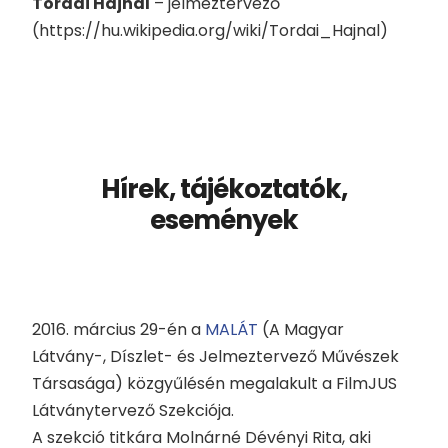
Tordai Hajnal
– jelmeztervező
(https://hu.wikipedia.org/wiki/Tordai_Hajnal)
Hírek, tájékoztatók,
események
2016. március 29-én a
MALÁT
(A Magyar
Látvány-, Díszlet- és Jelmeztervező Művészek
Társasága) közgyűlésén megalakult a FilmJUS
Látványtervező Szekciója.
A szekció titkára Molnárné Dévényi Rita, aki