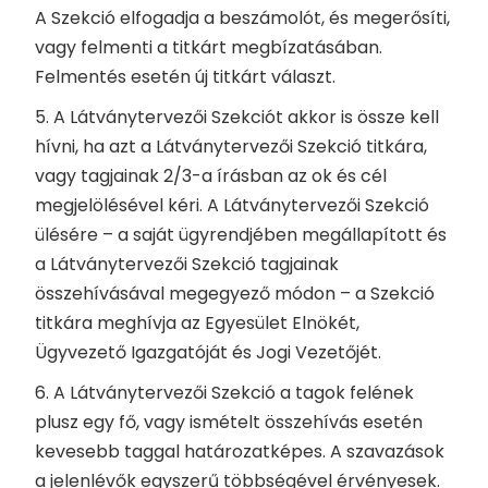
A Szekció elfogadja a beszámolót, és megerősíti,
vagy felmenti a titkárt megbízatásában.
Felmentés esetén új titkárt választ.
5. A Látványtervezői Szekciót akkor is össze kell
hívni, ha azt a Látványtervezői Szekció titkára,
vagy tagjainak 2/3-a írásban az ok és cél
megjelölésével kéri. A Látványtervezői Szekció
ülésére – a saját ügyrendjében megállapított és
a Látványtervezői Szekció tagjainak
összehívásával megegyező módon – a Szekció
titkára meghívja az Egyesület Elnökét,
Ügyvezető Igazgatóját és Jogi Vezetőjét.
6. A Látványtervezői Szekció a tagok felének
plusz egy fő, vagy ismételt összehívás esetén
kevesebb taggal határozatképes. A szavazások
a jelenlévők egyszerű többségével érvényesek.