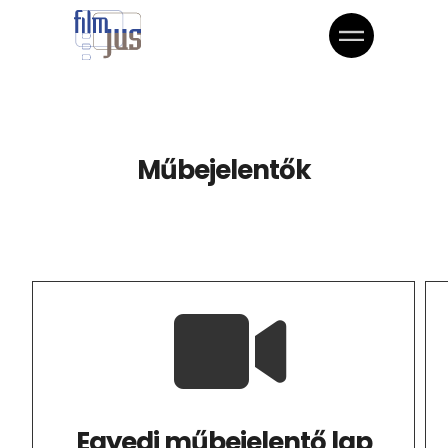
Műbejelentők
Egyedi műbejelentő lap