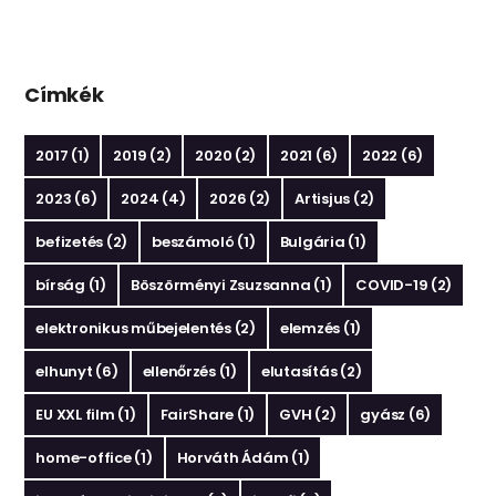
Címkék
2017
(1)
2019
(2)
2020
(2)
2021
(6)
2022
(6)
2023
(6)
2024
(4)
2026
(2)
Artisjus
(2)
befizetés
(2)
beszámoló
(1)
Bulgária
(1)
bírság
(1)
Böszörményi Zsuzsanna
(1)
COVID-19
(2)
elektronikus műbejelentés
(2)
elemzés
(1)
elhunyt
(6)
ellenőrzés
(1)
elutasítás
(2)
EU XXL film
(1)
FairShare
(1)
GVH
(2)
gyász
(6)
home-office
(1)
Horváth Ádám
(1)