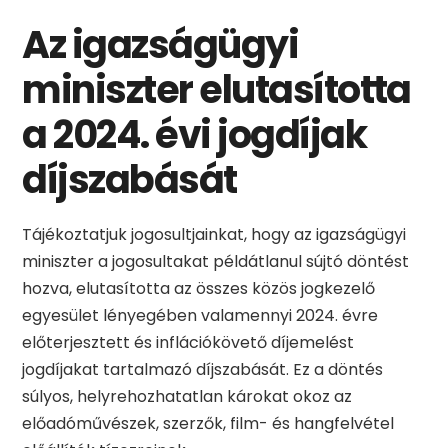
Az igazságügyi
miniszter elutasította
a 2024. évi jogdíjak
díjszabását
Tájékoztatjuk jogosultjainkat, hogy az igazságügyi
miniszter a jogosultakat példátlanul sújtó döntést
hozva, elutasította az összes közös jogkezelő
egyesület lényegében valamennyi 2024. évre
előterjesztett és inflációkövető díjemelést
jogdíjakat tartalmazó díjszabását. Ez a döntés
súlyos, helyrehozhatatlan károkat okoz az
előadóművészek, szerzők, film- és hangfelvétel