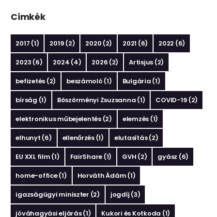
Címkék
2017
(1)
2019
(2)
2020
(2)
2021
(6)
2022
(6)
2023
(6)
2024
(4)
2026
(2)
Artisjus
(2)
befizetés
(2)
beszámoló
(1)
Bulgária
(1)
bírság
(1)
Böszörményi Zsuzsanna
(1)
COVID-19
(2)
elektronikus műbejelentés
(2)
elemzés
(1)
elhunyt
(6)
ellenőrzés
(1)
elutasítás
(2)
EU XXL film
(1)
FairShare
(1)
GVH
(2)
gyász
(6)
home-office
(1)
Horváth Ádám
(1)
igazságügyi miniszter
(2)
jogdíj
(3)
jóváhagyási eljárás
(1)
Kukori és Kotkoda
(1)