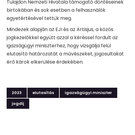
Tulajdon Nemzeti Hivatala támogató döntéseinek
birtokában és sok esetben a felhasználók
egyetértésével tettük meg.
Mindezek alapján az EJI és az Artisjus, a közös
jogkezelőkkel együtt azzal a kéréssel fordult az
igazságügyi miniszterhez, hogy vizsgálja felül
elutasító határozatát a művészeket, jogosultakat
érő károk elkerülése érdekében.
2023
elutasítás
igazságügyi miniszter
jogdíj