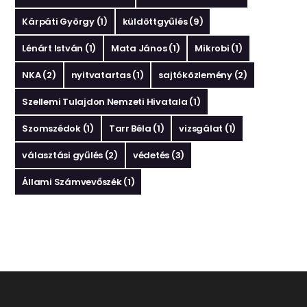
Kárpáti György
(1)
küldöttgyűlés
(9)
Lénárt István
(1)
Mata János
(1)
Mikrobi
(1)
NKA
(2)
nyitvatartas
(1)
sajtóközlemény
(2)
Szellemi Tulajdon Nemzeti Hivatala
(1)
Szomszédok
(1)
Tarr Béla
(1)
vizsgálat
(1)
választási gyűlés
(2)
védetés
(3)
Állami Számvevőszék
(1)