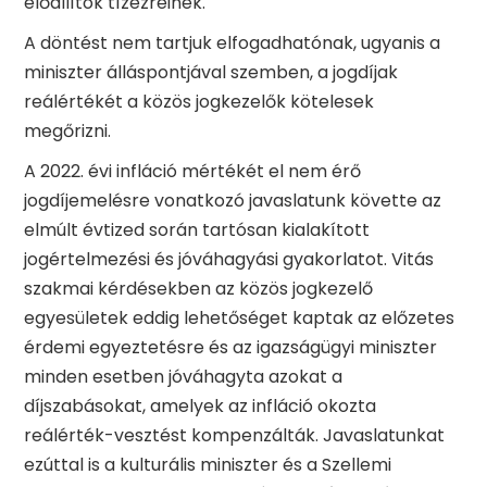
előállítók tízezreinek.
A döntést nem tartjuk elfogadhatónak, ugyanis a
miniszter álláspontjával szemben, a jogdíjak
reálértékét a közös jogkezelők kötelesek
megőrizni.
A 2022. évi infláció mértékét el nem érő
jogdíjemelésre vonatkozó javaslatunk követte az
elmúlt évtized során tartósan kialakított
jogértelmezési és jóváhagyási gyakorlatot. Vitás
szakmai kérdésekben az közös jogkezelő
egyesületek eddig lehetőséget kaptak az előzetes
érdemi egyeztetésre és az igazságügyi miniszter
minden esetben jóváhagyta azokat a
díjszabásokat, amelyek az infláció okozta
reálérték-vesztést kompenzálták. Javaslatunkat
ezúttal is a kulturális miniszter és a Szellemi