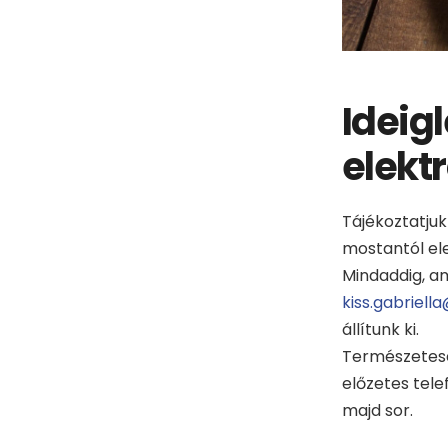
Ideig
elekt
Tájékoztatjuk
mostantól ele
Mindaddig, am
kiss.gabriella
állítunk ki.
Természetese
előzetes tele
majd sor.