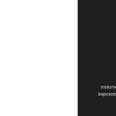
Intézm
kapcsola