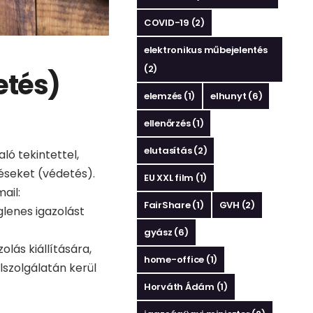
COVID-19
(2)
elektronikus műbejelentés
(2)
etés)
elemzés
(1)
elhunyt
(6)
ellenőrzés
(1)
elutasítás
(2)
ló tekintettel,
éseket (védetés).
EU XXL film
(1)
ail:
FairShare
(1)
GVH
(2)
glenes igazolást
gyász
(6)
lás kiállítására,
home-office
(1)
lszolgálatán kerül
Horváth Ádám
(1)