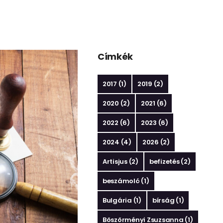
Címkék
2017
(1)
2019
(2)
2020
(2)
2021
(6)
2022
(6)
2023
(6)
2024
(4)
2026
(2)
Artisjus
(2)
befizetés
(2)
beszámoló
(1)
Bulgária
(1)
bírság
(1)
Böszörményi Zsuzsanna
(1)