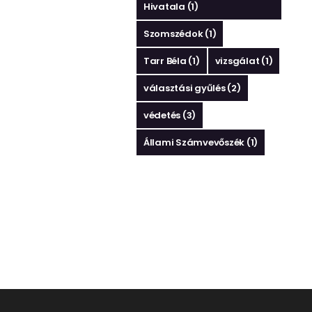
Hivatala
(1)
Szomszédok
(1)
Tarr Béla
(1)
vizsgálat
(1)
választási gyűlés
(2)
védetés
(3)
Állami Számvevőszék
(1)