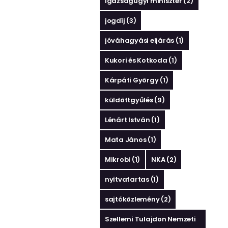
igazságügyi miniszter
(2)
jogdíj
(3)
jóváhagyási eljárás
(1)
Kukori és Kotkoda
(1)
Kárpáti György
(1)
küldöttgyűlés
(9)
Lénárt István
(1)
Mata János
(1)
Mikrobi
(1)
NKA
(2)
nyitvatartas
(1)
sajtóközlemény
(2)
Szellemi Tulajdon Nemzeti