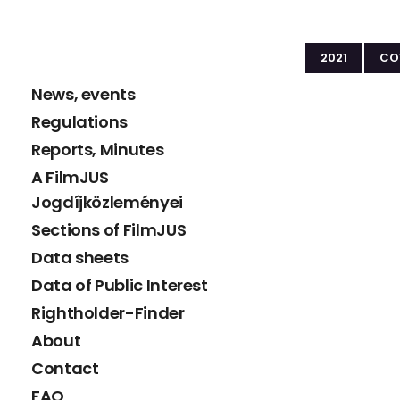
2021
CO
News, events
Regulations
Reports, Minutes
A FilmJUS
Jogdíjközleményei
Sections of FilmJUS
Data sheets
Data of Public Interest
Rightholder-Finder
About
Contact
FAQ