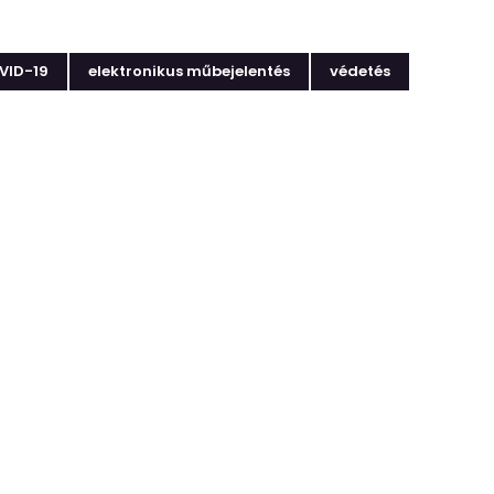
VID-19
elektronikus műbejelentés
védetés