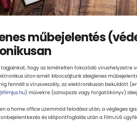
lenes műbejelentés (véd
ronikusan
 tagjainkat, hogy az ismételten fokozódó vírushelyzetre va
ktronikus úton ismét kibocsájtunk ideiglenes műbejelent
íg fennáll a vírusveszély, az elektronikusan beküldött (em
@filmjus.hu
) művekre (szinopszis vagy forgatókönyv) idei
n a home office üzemmód felodása után, a végleges igazo
fonbejelentkezés és időpontfoglalás után a FilmJUS ügyfé