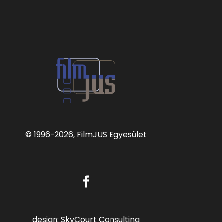
© 1996
-2026, FilmJUS Egyesület
design:
SkyCourt Consulting