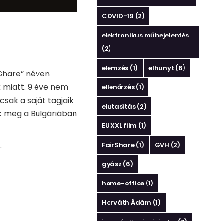
COVID-19
(2)
elektronikus műbejelentés
(2)
elemzés
(1)
elhunyt
(6)
rShare” néven
 miatt. 9 éve nem
ellenőrzés
(1)
csak a saját tagjaik
elutasítás
(2)
ák meg a Bulgáriában
EU XXL film
(1)
.
FairShare
(1)
GVH
(2)
gyász
(6)
home-office
(1)
Horváth Ádám
(1)