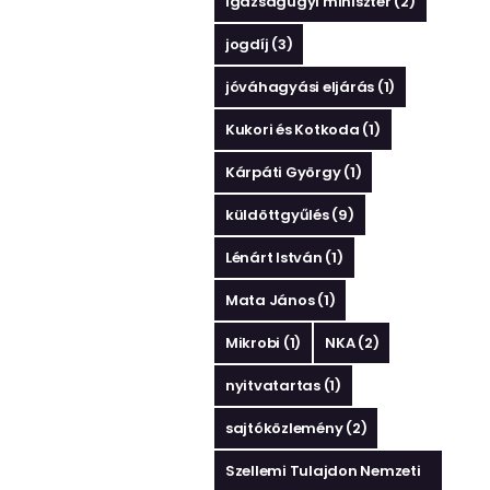
igazságügyi miniszter
(2)
jogdíj
(3)
jóváhagyási eljárás
(1)
Kukori és Kotkoda
(1)
Kárpáti György
(1)
küldöttgyűlés
(9)
Lénárt István
(1)
Mata János
(1)
Mikrobi
(1)
NKA
(2)
nyitvatartas
(1)
sajtóközlemény
(2)
Szellemi Tulajdon Nemzeti