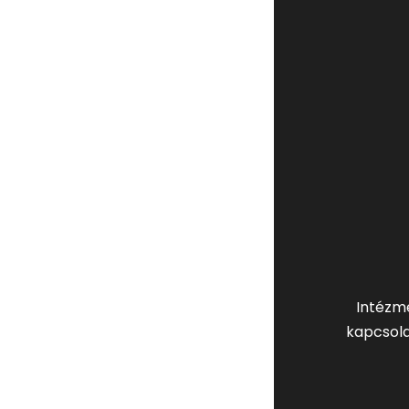
Intézm
kapcsola