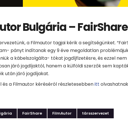
utor Bulgária – FairShare
ervezetünk, a Filmautor tagjai kérik a segítségünket. “Fai
am- pányt indítanak egy 9 éve megoldatlan problémájuk
niük a kábelszolgálta- tókat jogdíjfizetésre, és ezzel nem 
gosan járó jogdíjaktól, hanem a külföldi szerzők sem kapt
eik után járó jogdíjakat.
 és a Filmautor kéréséról részletesebben
itt
olvashatnak
lgária
FairShare
FilmAutor
társszervezet