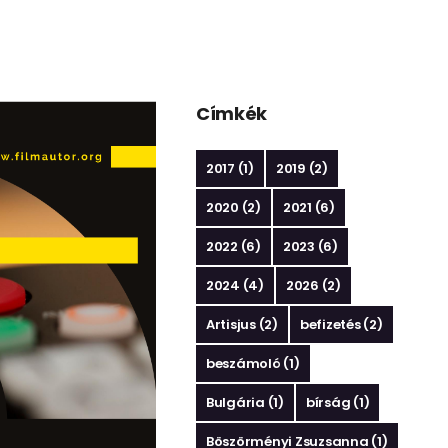
Címkék
2017
(1)
2019
(2)
2020
(2)
2021
(6)
2022
(6)
2023
(6)
2024
(4)
2026
(2)
Artisjus
(2)
befizetés
(2)
beszámoló
(1)
Bulgária
(1)
bírság
(1)
Böszörményi Zsuzsanna
(1)