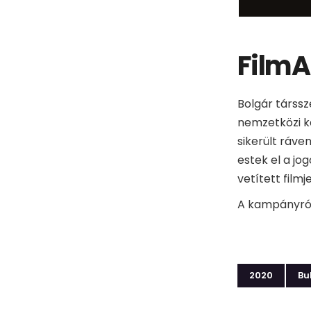
FilmA
Bolgár társsz
nemzetközi k
sikerült ráven
estek el a jo
vetített filmj
A kampányról
2020
Bu