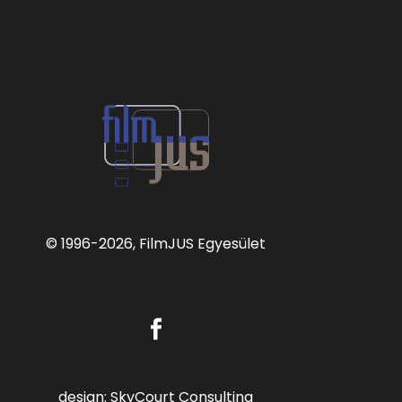
© 1996
-2026, FilmJUS Egyesület
design:
SkyCourt Consulting