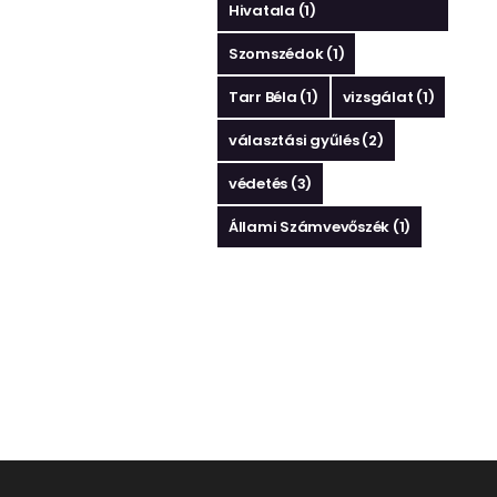
Hivatala
(1)
Szomszédok
(1)
Tarr Béla
(1)
vizsgálat
(1)
választási gyűlés
(2)
védetés
(3)
Állami Számvevőszék
(1)