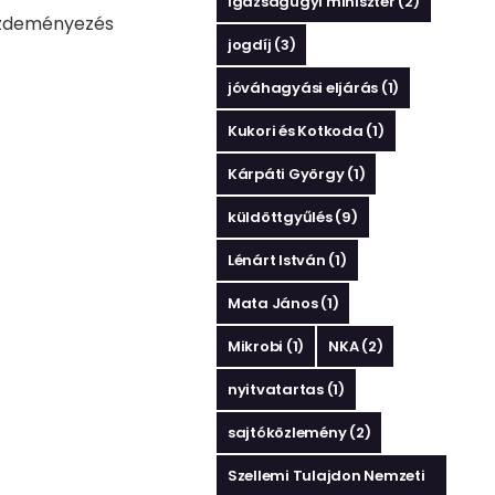
igazságügyi miniszter
(2)
kezdeményezés
jogdíj
(3)
jóváhagyási eljárás
(1)
Kukori és Kotkoda
(1)
Kárpáti György
(1)
küldöttgyűlés
(9)
Lénárt István
(1)
Mata János
(1)
Mikrobi
(1)
NKA
(2)
nyitvatartas
(1)
sajtóközlemény
(2)
Szellemi Tulajdon Nemzeti