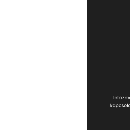
Intézm
kapcsola