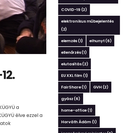
COVID-19
(2)
elektronikus műbejelentés
(2)
elemzés
(1)
elhunyt
(6)
ellenőrzés
(1)
elutasítás
(2)
12.
EU XXL film
(1)
FairShare
(1)
GVH
(2)
gyász
(6)
 KÜGYÜ a
home-office
(1)
 KÜGYÜ élve ezzel a
Horváth Ádám
(1)
zatok