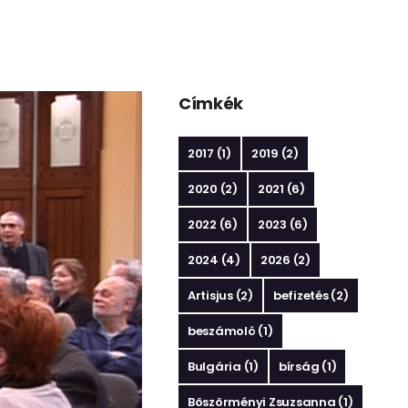
Címkék
2017
(1)
2019
(2)
2020
(2)
2021
(6)
2022
(6)
2023
(6)
2024
(4)
2026
(2)
Artisjus
(2)
befizetés
(2)
beszámoló
(1)
Bulgária
(1)
bírság
(1)
Böszörményi Zsuzsanna
(1)