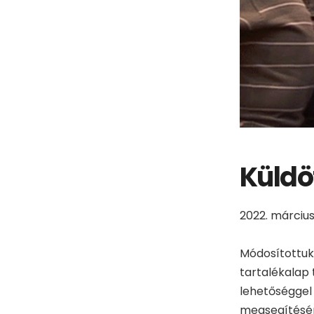
Küldö
2022. március
Módosítottu
tartalékalap 
lehetőséggel 
megsegítésé