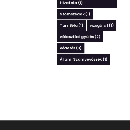
Hivatala
(1)
Szomszédok
(1)
Tarr Béla
(1)
vizsgálat
(1)
választási gyűlés
(2)
védetés
(3)
Állami Számvevőszék
(1)