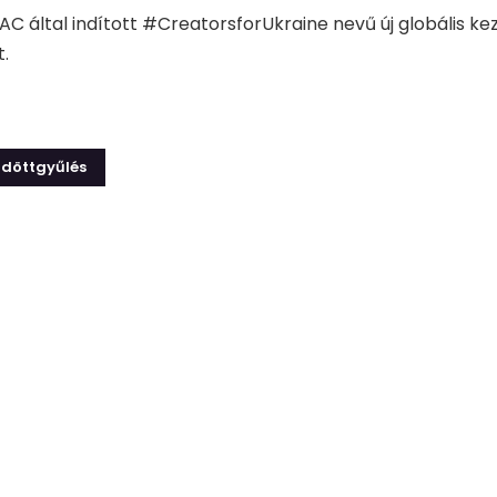
AC által indított #CreatorsforUkraine nevű új globális 
t.
ldöttgyűlés