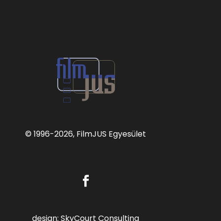
© 1996
-2026, FilmJUS Egyesület
design:
SkyCourt Consulting