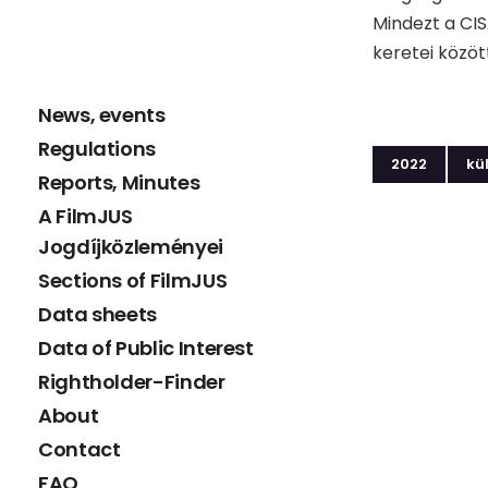
Mindezt a CIS
keretei közöt
News, events
Regulations
2022
kü
Reports, Minutes
A FilmJUS
Jogdíjközleményei
Sections of FilmJUS
Data sheets
Data of Public Interest
Rightholder-Finder
About
Contact
FAQ