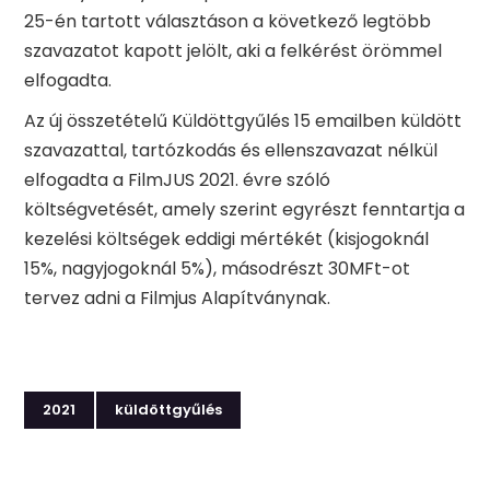
25-én tartott választáson a következő legtöbb
szavazatot kapott jelölt, aki a felkérést örömmel
elfogadta.
Az új összetételű Küldöttgyűlés 15 emailben küldött
szavazattal, tartózkodás és ellenszavazat nélkül
elfogadta a FilmJUS 2021. évre szóló
költségvetését, amely szerint egyrészt fenntartja a
kezelési költségek eddigi mértékét (kisjogoknál
15%, nagyjogoknál 5%), másodrészt 30MFt-ot
tervez adni a Filmjus Alapítványnak.
2021
küldöttgyűlés