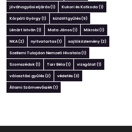
jóváhagyási eljárás
(1)
Kukori és Kotkoda
(1)
Kárpáti György
(1)
küldöttgyűlés
(9)
Lénárt István
(1)
Mata János
(1)
Mikrobi
(1)
NKA
(2)
nyitvatartas
(1)
sajtóközlemény
(2)
Szellemi Tulajdon Nemzeti Hivatala
(1)
Szomszédok
(1)
Tarr Béla
(1)
vizsgálat
(1)
választási gyűlés
(2)
védetés
(3)
Állami Számvevőszék
(1)