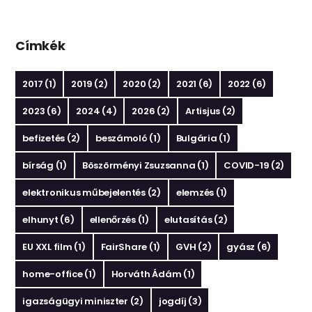
Címkék
2017
(1)
2019
(2)
2020
(2)
2021
(6)
2022
(6)
2023
(6)
2024
(4)
2026
(2)
Artisjus
(2)
befizetés
(2)
beszámoló
(1)
Bulgária
(1)
bírság
(1)
Böszörményi Zsuzsanna
(1)
COVID-19
(2)
elektronikus műbejelentés
(2)
elemzés
(1)
elhunyt
(6)
ellenőrzés
(1)
elutasítás
(2)
EU XXL film
(1)
FairShare
(1)
GVH
(2)
gyász
(6)
home-office
(1)
Horváth Ádám
(1)
igazságügyi miniszter
(2)
jogdíj
(3)