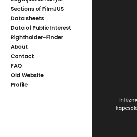
Sections of FilmJUS
Data sheets
Data of Public Interest
Rightholder-Finder
About
Contact
FAQ
Old Website
Profile
Intézm
kapcsola