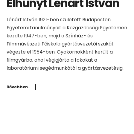
Elhunyt Lénárt István
Lénárt István 1921-ben született Budapesten.
Egyetemi tanulmányait a Közgazdasági Egyetemen
kezdte 1947-ben, majd a Színház- és
Filmművészeti Főiskola gyártásvezetői szakát
végezte el 1954-ben. Gyakornokként került a
filmgyárba, ahol végigjárta a fokokat a
laboratóriumi segédmunkától a gyártásvezetésig.
Bővebben..