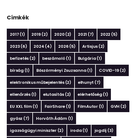
Címkék
2017
(1)
2019
(2)
2020
(2)
2021
(7)
2022
(5)
2023
(6)
2024
(4)
2026
(5)
Artisjus
(2)
befizetés
(2)
beszámoló
(1)
Bulgária
(1)
bírság
(1)
Böszörményi Zsuzsanna
(1)
COVID-19
(2)
elektronikus műbejelentés
(2)
elhunyt
(7)
ellenőrzés
(1)
elutasítás
(2)
elérhetőség
(1)
EU XXL film
(1)
FairShare
(1)
FilmAutor
(1)
GVH
(2)
gyász
(7)
Horváth Ádám
(1)
igazságügyi miniszter
(2)
iroda
(1)
jogdíj
(3)