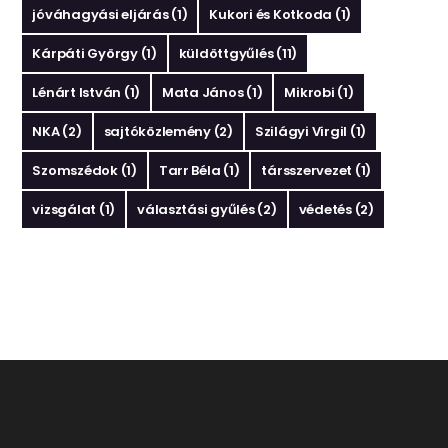
jóváhagyási eljárás
(1)
Kukori és Kotkoda
(1)
Kárpáti György
(1)
küldöttgyűlés
(11)
Lénárt István
(1)
Mata János
(1)
Mikrobi
(1)
NKA
(2)
sajtóközlemény
(2)
Szilágyi Virgil
(1)
Szomszédok
(1)
Tarr Béla
(1)
társszervezet
(1)
vizsgálat
(1)
választási gyűlés
(2)
védetés
(2)