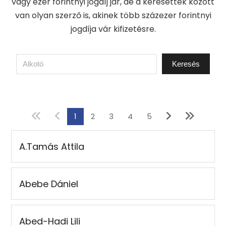
vagy ezer forintnyi jogdíj jár, de a keresettek között
van olyan szerző is, akinek több százezer forintnyi
jogdíja vár kifizetésre.
1
2
3
4
5
A.Tamás Attila
Abebe Dániel
Abed-Hadi Lili