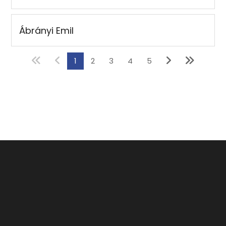
Ábrányi Emil
1
2
3
4
5