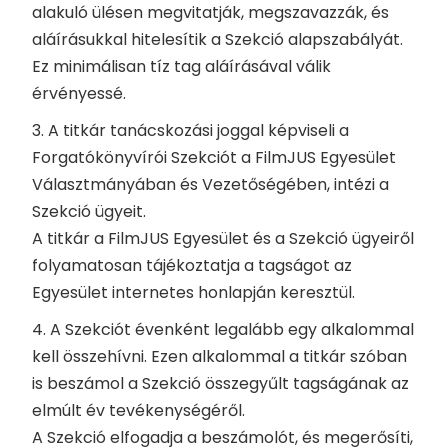
alakuló ülésen megvitatják, megszavazzák, és
aláírásukkal hitelesítik a Szekció alapszabályát.
Ez minimálisan tíz tag aláírásával válik
érvényessé.
3. A titkár tanácskozási joggal képviseli a
Forgatókönyvírói Szekciót a FilmJUS Egyesület
Választmányában és Vezetőségében, intézi a
Szekció ügyeit.
A titkár a FilmJUS Egyesület és a Szekció ügyeiről
folyamatosan tájékoztatja a tagságot az
Egyesület internetes honlapján keresztül.
4. A Szekciót évenként legalább egy alkalommal
kell összehívni. Ezen alkalommal a titkár szóban
is beszámol a Szekció összegyűlt tagságának az
elmúlt év tevékenységéről.
A Szekció elfogadja a beszámolót, és megerősíti,