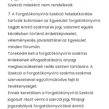
Szekció másként nem rendelkezik.
7. A Forgatókönyvírói Szekció feladatkörébe
tartozik különösen az Egyesület forgatókönyvíró
tagjait érintő szakmai és jogi, valamint egyéb
kérdésben történő érdekképviselet,
véleményezés, javaslattétel az Egyesület
minden fórumán.
Törekedni kell a forgatókönyvírói szakma
érdekeinek elfogadtatására, anyagi
megbecsülésének reális szinten tartására. A
Szekció a Forgatókönyvíró szakma szakmai
szervezeteivel együttműködve fejti ki
tevékenységét.
Ennek keretében a Forgatókönyvírói Szekció
jogosult részt venni a szerzői jogi, filmjogi
jogszabályok forgatókönyvírókat érintő