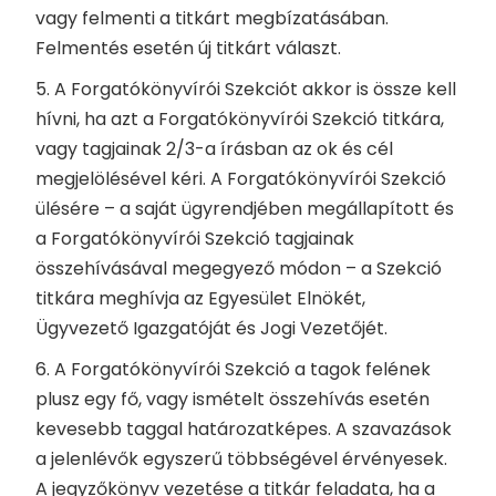
vagy felmenti a titkárt megbízatásában.
Felmentés esetén új titkárt választ.
5. A Forgatókönyvírói Szekciót akkor is össze kell
hívni, ha azt a Forgatókönyvírói Szekció titkára,
vagy tagjainak 2/3-a írásban az ok és cél
megjelölésével kéri. A Forgatókönyvírói Szekció
ülésére – a saját ügyrendjében megállapított és
a Forgatókönyvírói Szekció tagjainak
összehívásával megegyező módon – a Szekció
titkára meghívja az Egyesület Elnökét,
Ügyvezető Igazgatóját és Jogi Vezetőjét.
6. A Forgatókönyvírói Szekció a tagok felének
plusz egy fő, vagy ismételt összehívás esetén
kevesebb taggal határozatképes. A szavazások
a jelenlévők egyszerű többségével érvényesek.
A jegyzőkönyv vezetése a titkár feladata, ha a