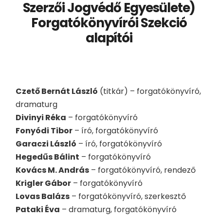
Szerzői Jogvédő Egyesülete)
Forgatókönyvírói Szekció
alapítói
Czető Bernát László
(titkár) – forgatókönyvíró,
dramaturg
Divinyi Réka
– forgatókönyvíró
Fonyódi Tibor
– író, forgatókönyvíró
Garaczi László
– író, forgatókönyvíró
Hegedűs Bálint
– forgatókönyvíró
Kovács M. András
– forgatókönyvíró, rendező
Krigler Gábor
– forgatókönyvíró
Lovas Balázs
– forgatókönyvíró, szerkesztő
Pataki Éva
– dramaturg, forgatókönyvíró