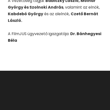
A Vezetőség tagjai:
Babiczky László, Molnár
György és Szolnoki András
, valamint az elnök,
Kabdebó György
és az alelnök,
Czető Bernát
László.
A FilmJUS ügyvezető igazgatója:
Dr. Bánhegyesi
Béla