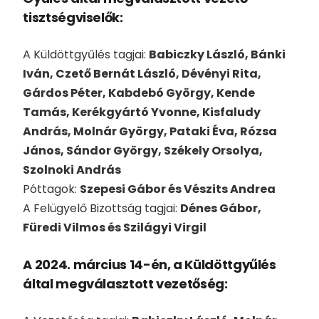
tisztségviselők:
A Küldöttgyűlés tagjai:
Babiczky László, Bánki
Iván, Czető Bernát László, Dévényi Rita,
Gárdos Péter, Kabdebó György, Kende
Tamás, Kerékgyártó Yvonne, Kisfaludy
András, Molnár György, Pataki Éva, Rózsa
János, Sándor György, Székely Orsolya,
Szolnoki András
Póttagok:
Szepesi Gábor és Vészits Andrea
A Felügyelő Bizottság tagjai:
Dénes Gábor,
Füredi Vilmos és Szilágyi Virgil
A 2024. március 14-én, a Küldöttgyűlés
által megválasztott vezetőség: