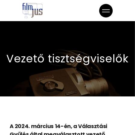
Vezető tisztségviselők
A 2024. március 14-én, a Választási
Gyűlés által megválasztott vezető