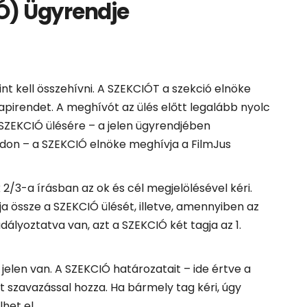
Ó) Ügyrendje
nt kell összehívni. A SZEKCIÓT a szekció elnöke
 napirendet. A meghívót az ülés előtt legalább nyolc
 SZEKCIÓ ülésére – a jelen ügyrendjében
don – a SZEKCIÓ elnöke meghívja a FilmJus
k 2/3-a írásban az ok és cél megjelölésével kéri.
 össze a SZEKCIÓ ülését, illetve, amennyiben az
yoztatva van, azt a SZEKCIÓ két tagja az 1.
 jelen van. A SZEKCIÓ határozatait – ide értve a
 szavazással hozza. Ha bármely tag kéri, úgy
het el.