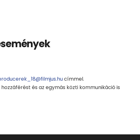
, események
producerek_18@filmjus.hu
címmel.
ó hozzáférést és az egymás közti kommunikáció is