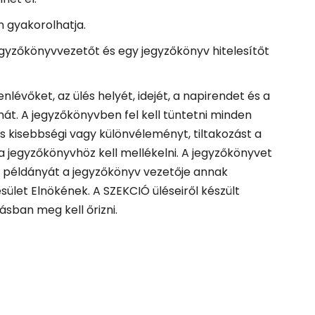
n gyakorolhatja.
egyzőkönyvvezetőt és egy jegyzőkönyv hitelesítőt
lévőket, az ülés helyét, idejét, a napirendet és a
át. A jegyzőkönyvben fel kell tüntetni minden
s kisebbségi vagy különvéleményt, tiltakozást a
a jegyzőkönyvhöz kell mellékelni. A jegyzőkönyvet
gy példányát a jegyzőkönyv vezetője annak
let Elnökének. A SZEKCIÓ üléseiről készült
sban meg kell őrizni.