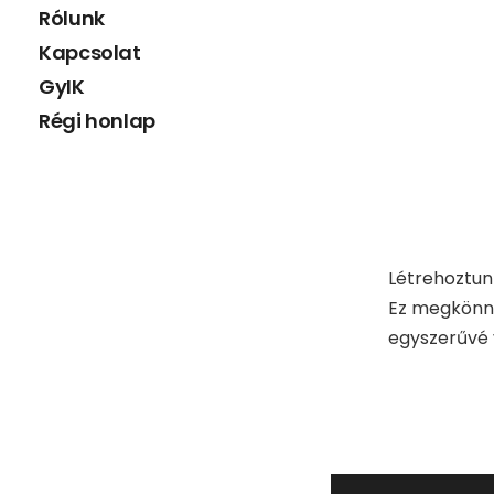
Rólunk
Kapcsolat
GyIK
Régi honlap
Létrehoztunk
Ez megkönny
egyszerűvé v