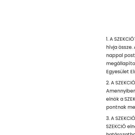
1. A SZEKCIÓ
hívja össze.
nappal post
megállapíto
Egyesület El
2. A SZEKCIÓ
Amennyiben 
elnök a SZE
pontnak meg
3. A SZEKCIÓ
SZEKCIÓ eln
határozathoz