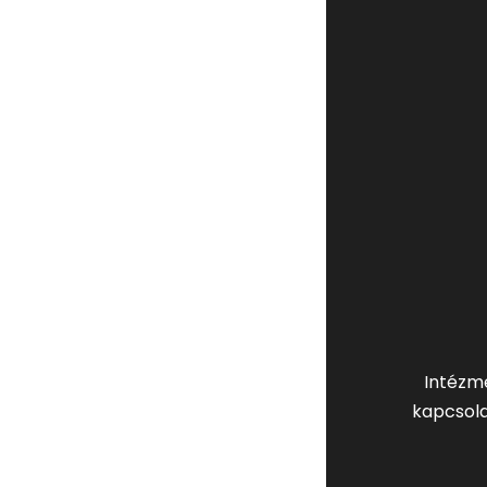
Intézm
kapcsola