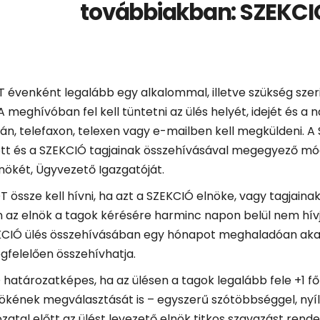
továbbiakban: SZEKCI
T évenként legalább egy alkalommal, illetve szükség szeri
 A meghívóban fel kell tüntetni az ülés helyét, idejét és a
án, telefaxon, telexen vagy e-mailben kell megküldeni. A
tt és a SZEKCIÓ tagjainak összehívásával megegyező mó
nökét, Ügyvezető Igazgatóját.
T össze kell hívni, ha azt a SZEKCIÓ elnöke, vagy tagjaina
az elnök a tagok kérésére harminc napon belül nem hívja
KCIÓ ülés összehívásában egy hónapot meghaladóan akadál
felelően összehívhatja.
 határozatképes, ha az ülésen a tagok legalább fele +1 fő
ökének megválasztását is – egyszerű szótöbbséggel, nyílt
atal előtt az ülést levezető elnök titkos szavazást rendel