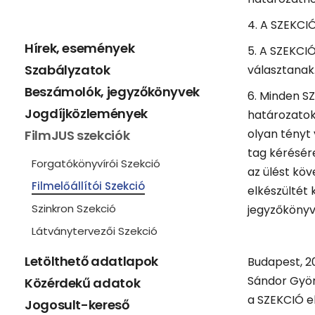
4. A SZEKCIÓ
Hírek, események
5. A SZEKCIÓ
Szabályzatok
választanak
Beszámolók, jegyzőkönyvek
6. Minden SZ
Jogdíjközlemények
határozatok
olyan tényt
FilmJUS szekciók
tag kérésér
Forgatókönyvírói Szekció
az ülést kö
Filmelőállítói Szekció
elkészültét
Szinkron Szekció
jegyzőkönyve
Látványtervezői Szekció
Letölthető adatlapok
Budapest, 2
Sándor Gyö
Közérdekű adatok
a SZEKCIÓ e
Jogosult-kereső