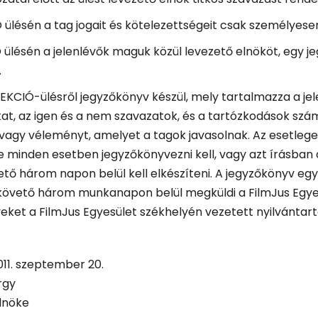
 ülésén a tag jogait és kötelezettségeit csak személyese
 ülésén a jelenlévők maguk közül levezető elnököt, egy j
.
EKCIÓ-ülésről jegyzőkönyv készül, mely tartalmazza a jelen
at, az igen és a nem szavazatok, és a tartózkodások szám
 vagy véleményt, amelyet a tagok javasolnak. Az esetlege
e minden esetben jegyzőkönyvezni kell, vagy azt írásban 
vető három napon belül kell elkészíteni. A jegyzőkönyv e
 követő három munkanapon belül megküldi a FilmJus Egyesü
ket a FilmJus Egyesület székhelyén vezetett nyilvántartá
011. szeptember 20.
rgy
lnöke