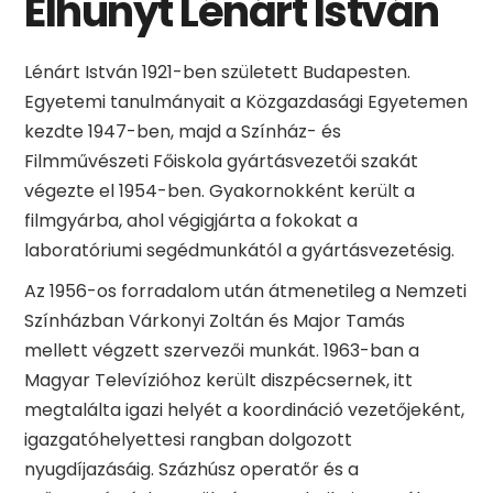
Elhunyt Lénárt István
Lénárt István 1921-ben született Budapesten.
Egyetemi tanulmányait a Közgazdasági Egyetemen
kezdte 1947-ben, majd a Színház- és
Filmművészeti Főiskola gyártásvezetői szakát
végezte el 1954-ben. Gyakornokként került a
filmgyárba, ahol végigjárta a fokokat a
laboratóriumi segédmunkától a gyártásvezetésig.
Az 1956-os forradalom után átmenetileg a Nemzeti
Színházban Várkonyi Zoltán és Major Tamás
mellett végzett szervezői munkát. 1963-ban a
Magyar Televízióhoz került diszpécsernek, itt
megtalálta igazi helyét a koordináció vezetőjeként,
igazgatóhelyettesi rangban dolgozott
nyugdíjazásáig. Százhúsz operatőr és a