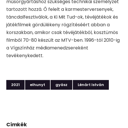
műsorgyártáshoz szükséges technikai személyzet
tartozott hozzá. Ő felelt a karmesterversenyek,
táncdalfesztiválok, a Ki Mit Tud-ok, tévéjátékok és
játékfilmek gördülékeny rögzítéséért abban a
korszakban, amikor csak tévéjátékból, kosztümös
filmből 70-80 készült az MTV-ben. 1996-tól 2010-ig
a Vígszínház médiamenedzsereként
tevékenykedett.
2021
elhunyt
gyász
Lénárt István
Címkék