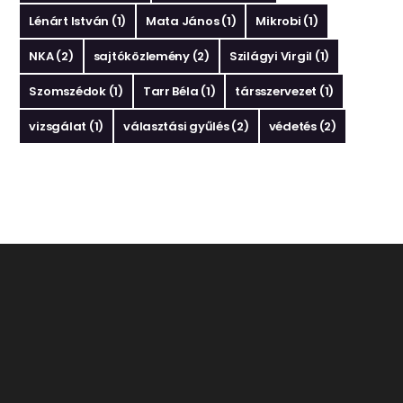
Lénárt István
(1)
Mata János
(1)
Mikrobi
(1)
NKA
(2)
sajtóközlemény
(2)
Szilágyi Virgil
(1)
Szomszédok
(1)
Tarr Béla
(1)
társszervezet
(1)
vizsgálat
(1)
választási gyűlés
(2)
védetés
(2)