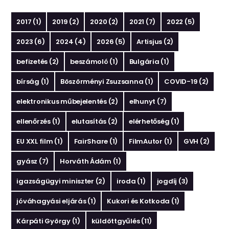
2017
(1)
2019
(2)
2020
(2)
2021
(7)
2022
(5)
2023
(6)
2024
(4)
2026
(5)
Artisjus
(2)
befizetés
(2)
beszámoló
(1)
Bulgária
(1)
bírság
(1)
Böszörményi Zsuzsanna
(1)
COVID-19
(2)
elektronikus műbejelentés
(2)
elhunyt
(7)
ellenőrzés
(1)
elutasítás
(2)
elérhetőség
(1)
EU XXL film
(1)
FairShare
(1)
FilmAutor
(1)
GVH
(2)
gyász
(7)
Horváth Ádám
(1)
igazságügyi miniszter
(2)
iroda
(1)
jogdíj
(3)
jóváhagyási eljárás
(1)
Kukori és Kotkoda
(1)
Kárpáti György
(1)
küldöttgyűlés
(11)