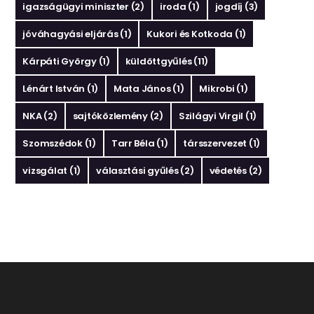
igazságügyi miniszter
(2)
iroda
(1)
jogdíj
(3)
jóváhagyási eljárás
(1)
Kukori és Kotkoda
(1)
Kárpáti György
(1)
küldöttgyűlés
(11)
Lénárt István
(1)
Mata János
(1)
Mikrobi
(1)
NKA
(2)
sajtóközlemény
(2)
Szilágyi Virgil
(1)
Szomszédok
(1)
Tarr Béla
(1)
társszervezet
(1)
vizsgálat
(1)
választási gyűlés
(2)
védetés
(2)