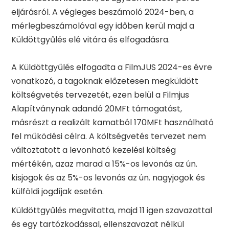
eljárásról. A végleges beszámoló 2024-ben, a
mérlegbeszámolóval egy időben kerül majd a
Küldöttgyűlés elé vitára és elfogadásra.
A Küldöttgyűlés elfogadta a FilmJUS 2024-es évre
vonatkozó, a tagoknak előzetesen megküldött
költségvetés tervezetét, ezen belül a Filmjus
Alapítványnak adandó 20MFt támogatást,
másrészt a realizált kamatból 170MFt használható
fel működési célra. A költségvetés tervezet nem
változtatott a levonható kezelési költség
mértékén, azaz marad a 15%-os levonás az ún.
kisjogok és az 5%-os levonás az ún. nagyjogok és
külföldi jogdíjak esetén.
Küldöttgyűlés megvitatta, majd 11 igen szavazattal
és egy tartózkodással, ellenszavazat nélkül