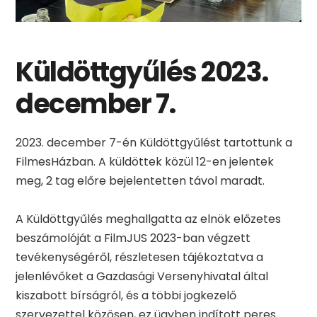
Küldöttgyűlés 2023.
december 7.
2023. december 7-én Küldöttgyűlést tartottunk a
FilmesHázban. A küldöttek közül 12-en jelentek
meg, 2 tag előre bejelentetten távol maradt.
A Küldöttgyűlés meghallgatta az elnök előzetes
beszámolóját a FilmJUS 2023-ban végzett
tevékenységéről, részletesen tájékoztatva a
jelenlévőket a Gazdasági Versenyhivatal által
kiszabott bírságról, és a többi jogkezelő
szervezettel közösen, ez ügyben indított peres