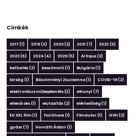
Címkék
2017
(1)
2019
(2)
2020
(2)
2021
(7)
2022
(5)
2023
(6)
2024
(4)
2026
(5)
Artisjus
(2)
befizetés
(2)
beszámoló
(1)
Bulgária
(1)
bírság
(1)
Böszörményi Zsuzsanna
(1)
COVID-19
(2)
elektronikus műbejelentés
(2)
elhunyt
(7)
ellenőrzés
(1)
elutasítás
(2)
elérhetőség
(1)
EU XXL film
(1)
FairShare
(1)
FilmAutor
(1)
GVH
(2)
gyász
(7)
Horváth Ádám
(1)