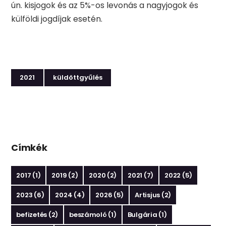
ún. kisjogok és az 5%-os levonás a nagyjogok és
külföldi jogdíjak esetén.
2021
küldöttgyűlés
Címkék
2017
(1)
2019
(2)
2020
(2)
2021
(7)
2022
(5)
2023
(6)
2024
(4)
2026
(5)
Artisjus
(2)
befizetés
(2)
beszámoló
(1)
Bulgária
(1)