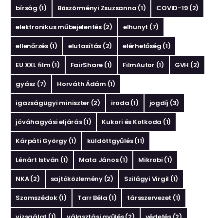
bírság
(1)
Böszörményi Zsuzsanna
(1)
COVID-19
(2)
elektronikus műbejelentés
(2)
elhunyt
(7)
ellenőrzés
(1)
elutasítás
(2)
elérhetőség
(1)
EU XXL film
(1)
FairShare
(1)
FilmAutor
(1)
GVH
(2)
gyász
(7)
Horváth Ádám
(1)
igazságügyi miniszter
(2)
iroda
(1)
jogdíj
(3)
jóváhagyási eljárás
(1)
Kukori és Kotkoda
(1)
Kárpáti György
(1)
küldöttgyűlés
(11)
Lénárt István
(1)
Mata János
(1)
Mikrobi
(1)
NKA
(2)
sajtóközlemény
(2)
Szilágyi Virgil
(1)
Szomszédok
(1)
Tarr Béla
(1)
társszervezet
(1)
vizsgálat
(1)
választási gyűlés
(2)
védetés
(2)