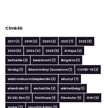
Címkék
2017
(1)
2019
(2)
2020
(2)
2021
(7)
2022
(5)
2023
(6)
2024
(4)
2026
(5)
Artisjus
(2)
befizetés
(2)
beszámoló
(1)
Bulgária
(1)
bírság
(1)
Böszörményi Zsuzsanna
(1)
COVID-19
(2)
elektronikus műbejelentés
(2)
elhunyt
(7)
ellenőrzés
(1)
elutasítás
(2)
elérhetőség
(1)
EU XXL film
(1)
FairShare
(1)
FilmAutor
(1)
GVH
(2)
gyász
(7)
Horváth Ádám
(1)