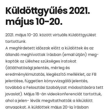
Küldöttgyűlés 2021.
május 10-20.
május 10-20. között virtuális Küldöttgyülést
tartottunk.
A meghirdetett időszak előtt a küldöttek és az
állandó meghívottak írásban (email útján) meg-
kapták az üléshez szükséges iratokat
(átláthatósági jelentés, mérleg és
eredménykimutatás, kiegészítő melléklet, az FB
jelentése, független könyvvizsgálói jelentés,
továbbá a Felosztási Szabályzat módosítására tett
javaslat). Május 18-án videokonferenciát tartottuk,
ahol a jelen- lévők megvitathatták a kiküldött
anyagokat. A küldöttek május 20-ig írásban