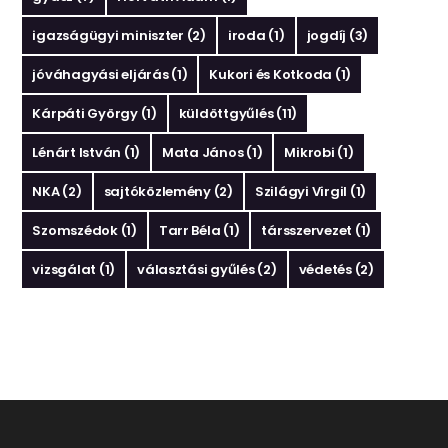
igazságügyi miniszter
(2)
iroda
(1)
jogdíj
(3)
jóváhagyási eljárás
(1)
Kukori és Kotkoda
(1)
Kárpáti György
(1)
küldöttgyűlés
(11)
Lénárt István
(1)
Mata János
(1)
Mikrobi
(1)
NKA
(2)
sajtóközlemény
(2)
Szilágyi Virgil
(1)
Szomszédok
(1)
Tarr Béla
(1)
társszervezet
(1)
vizsgálat
(1)
választási gyűlés
(2)
védetés
(2)