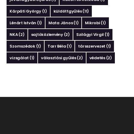
Kárpáti György
(1)
küldöttgyűlés
(11)
Lénárt István
(1)
Mata János
(1)
Mikrobi
(1)
NKA
(2)
sajtóközlemény
(2)
Szilágyi Virgil
(1)
Szomszédok
(1)
Tarr Béla
(1)
társszervezet
(1)
vizsgálat
(1)
választási gyűlés
(2)
védetés
(2)