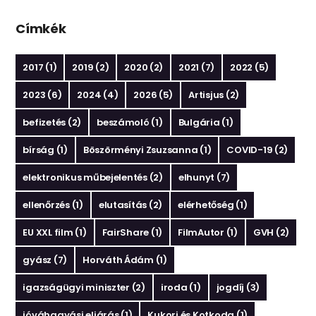
Címkék
2017
(1)
2019
(2)
2020
(2)
2021
(7)
2022
(5)
2023
(6)
2024
(4)
2026
(5)
Artisjus
(2)
befizetés
(2)
beszámoló
(1)
Bulgária
(1)
bírság
(1)
Böszörményi Zsuzsanna
(1)
COVID-19
(2)
elektronikus műbejelentés
(2)
elhunyt
(7)
ellenőrzés
(1)
elutasítás
(2)
elérhetőség
(1)
EU XXL film
(1)
FairShare
(1)
FilmAutor
(1)
GVH
(2)
gyász
(7)
Horváth Ádám
(1)
igazságügyi miniszter
(2)
iroda
(1)
jogdíj
(3)
jóváhagyási eljárás
(1)
Kukori és Kotkoda
(1)