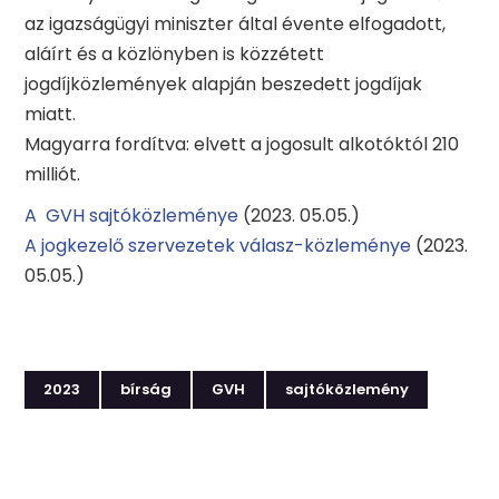
az igazságügyi miniszter által évente elfogadott,
aláírt és a közlönyben is közzétett
jogdíjközlemények alapján beszedett jogdíjak
miatt.
Magyarra fordítva: elvett a jogosult alkotóktól 210
milliót.
A GVH sajtóközleménye
(2023. 05.05.)
A jogkezelő szervezetek válasz-közleménye
(2023.
05.05.)
2023
bírság
GVH
sajtóközlemény