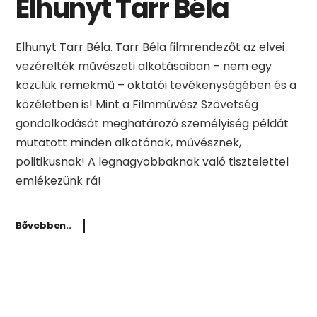
Elhunyt Tarr Béla
Elhunyt Tarr Béla. Tarr Béla filmrendezőt az elvei
vezérelték művészeti alkotásaiban – nem egy
közülük remekmű – oktatói tevékenységében és a
közéletben is! Mint a Filmművész Szövetség
gondolkodását meghatározó személyiség példát
mutatott minden alkotónak, művésznek,
politikusnak! A legnagyobbaknak való tisztelettel
emlékezünk rá!
Bővebben..