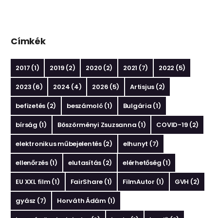
Címkék
2017
(1)
2019
(2)
2020
(2)
2021
(7)
2022
(5)
2023
(6)
2024
(4)
2026
(5)
Artisjus
(2)
befizetés
(2)
beszámoló
(1)
Bulgária
(1)
bírság
(1)
Böszörményi Zsuzsanna
(1)
COVID-19
(2)
elektronikus műbejelentés
(2)
elhunyt
(7)
ellenőrzés
(1)
elutasítás
(2)
elérhetőség
(1)
EU XXL film
(1)
FairShare
(1)
FilmAutor
(1)
GVH
(2)
gyász
(7)
Horváth Ádám
(1)