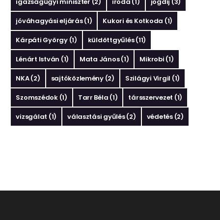
igazságügyi miniszter
(2)
iroda
(1)
jogdíj
(3)
jóváhagyási eljárás
(1)
Kukori és Kotkoda
(1)
Kárpáti György
(1)
küldöttgyűlés
(11)
Lénárt István
(1)
Mata János
(1)
Mikrobi
(1)
NKA
(2)
sajtóközlemény
(2)
Szilágyi Virgil
(1)
Szomszédok
(1)
Tarr Béla
(1)
társszervezet
(1)
vizsgálat
(1)
választási gyűlés
(2)
védetés
(2)