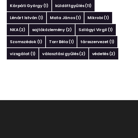
Kárpáti György
(1)
küldöttgyűlés
(11)
Lénárt István
(1)
Mata János
(1)
Mikrobi
(1)
NKA
(2)
sajtóközlemény
(2)
Szilágyi Virgil
(1)
Szomszédok
(1)
Tarr Béla
(1)
társszervezet
(1)
vizsgálat
(1)
választási gyűlés
(2)
védetés
(2)