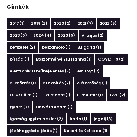
Címkék
2017
(1)
2019
(2)
2020
(2)
2021
(7)
2022
(5)
2023
(6)
2024
(4)
2026
(5)
Artisjus
(2)
befizetés
(2)
beszámoló
(1)
Bulgária
(1)
bírság
(1)
Böszörményi Zsuzsanna
(1)
COVID-19
(2)
elektronikus műbejelentés
(2)
elhunyt
(7)
ellenőrzés
(1)
elutasítás
(2)
elérhetőség
(1)
EU XXL film
(1)
FairShare
(1)
FilmAutor
(1)
GVH
(2)
gyász
(7)
Horváth Ádám
(1)
igazságügyi miniszter
(2)
iroda
(1)
jogdíj
(3)
jóváhagyási eljárás
(1)
Kukori és Kotkoda
(1)