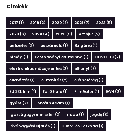
Címkék
2017
(1)
2019
(2)
2020
(2)
2021
(7)
2022
(5)
2023
(6)
2024
(4)
2026
(5)
Artisjus
(2)
befizetés
(2)
beszámoló
(1)
Bulgária
(1)
bírság
(1)
Böszörményi Zsuzsanna
(1)
COVID-19
(2)
elektronikus műbejelentés
(2)
elhunyt
(7)
ellenőrzés
(1)
elutasítás
(2)
elérhetőség
(1)
EU XXL film
(1)
FairShare
(1)
FilmAutor
(1)
GVH
(2)
gyász
(7)
Horváth Ádám
(1)
igazságügyi miniszter
(2)
iroda
(1)
jogdíj
(3)
jóváhagyási eljárás
(1)
Kukori és Kotkoda
(1)