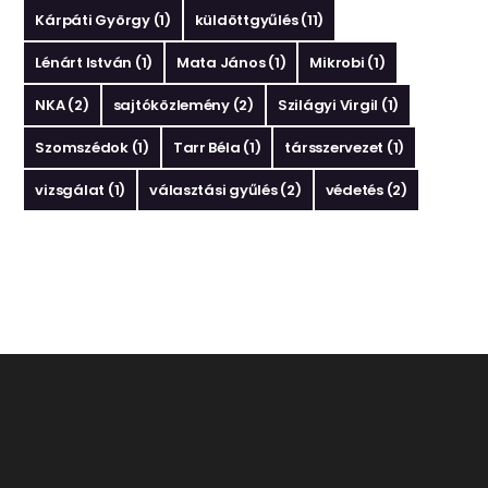
Kárpáti György
(1)
küldöttgyűlés
(11)
Lénárt István
(1)
Mata János
(1)
Mikrobi
(1)
NKA
(2)
sajtóközlemény
(2)
Szilágyi Virgil
(1)
Szomszédok
(1)
Tarr Béla
(1)
társszervezet
(1)
vizsgálat
(1)
választási gyűlés
(2)
védetés
(2)