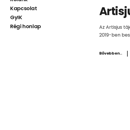
Artisj
Kapcsolat
GyIK
Régi honlap
Az Artisjus t
2019-ben besz
Bővebben..