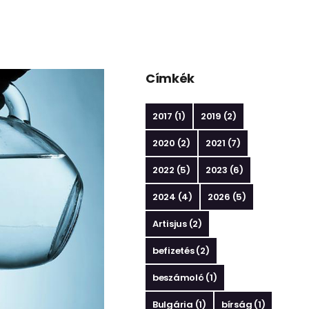
Címkék
2017
(1)
2019
(2)
2020
(2)
2021
(7)
2022
(5)
2023
(6)
2024
(4)
2026
(5)
Artisjus
(2)
befizetés
(2)
beszámoló
(1)
Bulgária
(1)
bírság
(1)