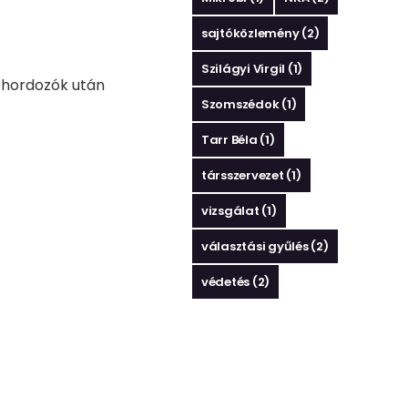
sajtóközlemény
(2)
Szilágyi Virgil
(1)
éphordozók után
Szomszédok
(1)
Tarr Béla
(1)
társszervezet
(1)
vizsgálat
(1)
választási gyűlés
(2)
védetés
(2)