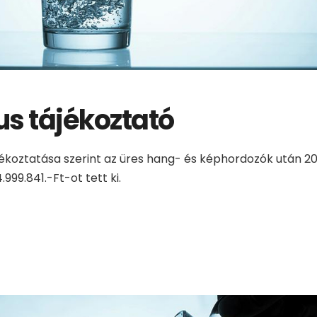
us tájékoztató
ájékoztatása szerint az üres hang- és képhordozók után 
4.999.841.-Ft-ot tett ki.