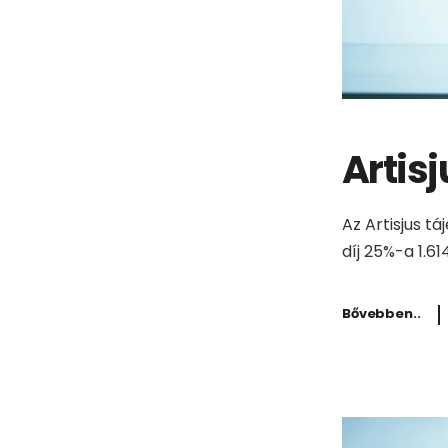
Artisj
Az Artisjus t
díj 25%-a 1.61
Bővebben..