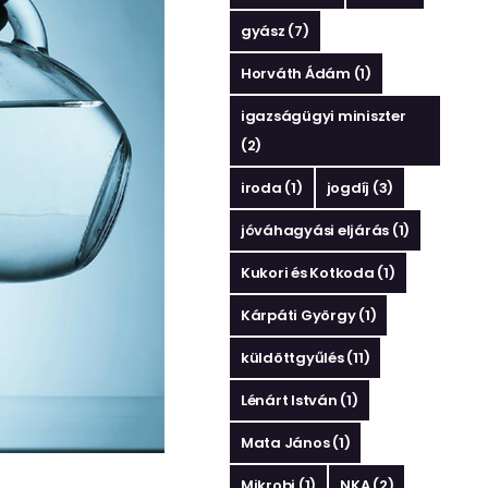
gyász
(7)
Horváth Ádám
(1)
igazságügyi miniszter
(2)
iroda
(1)
jogdíj
(3)
jóváhagyási eljárás
(1)
Kukori és Kotkoda
(1)
Kárpáti György
(1)
küldöttgyűlés
(11)
Lénárt István
(1)
Mata János
(1)
Mikrobi
(1)
NKA
(2)