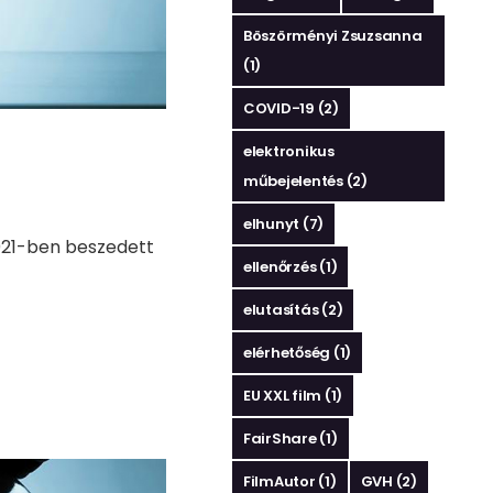
Böszörményi Zsuzsanna
(1)
COVID-19
(2)
elektronikus
műbejelentés
(2)
elhunyt
(7)
2021-ben beszedett
ellenőrzés
(1)
elutasítás
(2)
elérhetőség
(1)
EU XXL film
(1)
FairShare
(1)
FilmAutor
(1)
GVH
(2)