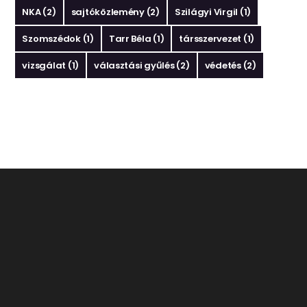
NKA
(2)
sajtóközlemény
(2)
Szilágyi Virgil
(1)
Szomszédok
(1)
Tarr Béla
(1)
társszervezet
(1)
vizsgálat
(1)
választási gyűlés
(2)
védetés
(2)