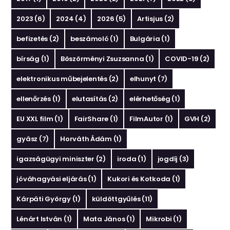
2023
(6)
2024
(4)
2026
(5)
Artisjus
(2)
befizetés
(2)
beszámoló
(1)
Bulgária
(1)
bírság
(1)
Böszörményi Zsuzsanna
(1)
COVID-19
(2)
elektronikus műbejelentés
(2)
elhunyt
(7)
ellenőrzés
(1)
elutasítás
(2)
elérhetőség
(1)
EU XXL film
(1)
FairShare
(1)
FilmAutor
(1)
GVH
(2)
gyász
(7)
Horváth Ádám
(1)
igazságügyi miniszter
(2)
iroda
(1)
jogdíj
(3)
jóváhagyási eljárás
(1)
Kukori és Kotkoda
(1)
Kárpáti György
(1)
küldöttgyűlés
(11)
Lénárt István
(1)
Mata János
(1)
Mikrobi
(1)