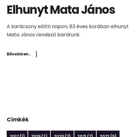
Elhunyt Mata János
A karácsony előtti napon, 83 éves korában elhunyt
Mata János rendező barátunk.
Bővebben..
Címkék
2017
(1)
2019
(2)
2020
(2)
2021
(7)
2022
(5)