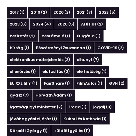
2017
(1)
2019
(2)
2020
(2)
2021
(7)
2022
(5)
2023
(6)
2024
(4)
2026
(5)
Artisjus
(2)
befizetés
(2)
beszámoló
(1)
Bulgária
(1)
bírság
(1)
Böszörményi Zsuzsanna
(1)
COVID-19
(2)
elektronikus műbejelentés
(2)
elhunyt
(7)
ellenőrzés
(1)
elutasítás
(2)
elérhetőség
(1)
EU XXL film
(1)
FairShare
(1)
FilmAutor
(1)
GVH
(2)
gyász
(7)
Horváth Ádám
(1)
igazságügyi miniszter
(2)
iroda
(1)
jogdíj
(3)
jóváhagyási eljárás
(1)
Kukori és Kotkoda
(1)
Kárpáti György
(1)
küldöttgyűlés
(11)