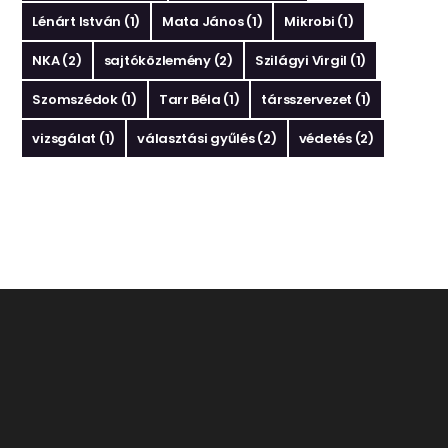
Lénárt István
(1)
Mata János
(1)
Mikrobi
(1)
NKA
(2)
sajtóközlemény
(2)
Szilágyi Virgil
(1)
Szomszédok
(1)
Tarr Béla
(1)
társszervezet
(1)
vizsgálat
(1)
választási gyűlés
(2)
védetés
(2)