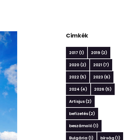
Címkék
2017
(1)
2019
(2)
2020
(2)
2021
(7)
2022
(5)
2023
(6)
2024
(4)
2026
(5)
Artisjus
(2)
befizetés
(2)
beszámoló
(1)
Bulgária
(1)
bírság
(1)