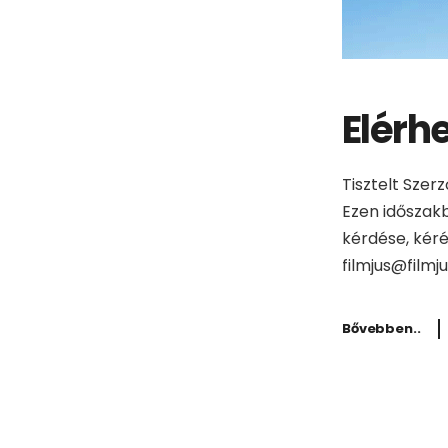
Elérh
Tisztelt Szer
Ezen időszak
kérdése, kéré
filmjus@filmj
Bővebben..