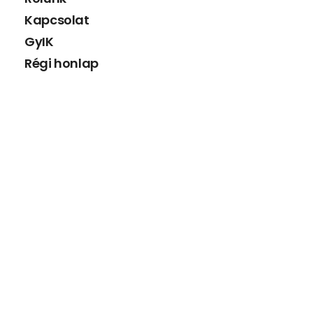
Kapcsolat
GyIK
Régi honlap