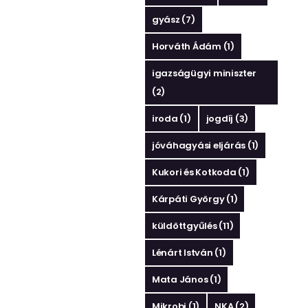
gyász
(7)
Horváth Ádám
(1)
igazságügyi miniszter
(2)
iroda
(1)
jogdíj
(3)
jóváhagyási eljárás
(1)
Kukori és Kotkoda
(1)
Kárpáti György
(1)
küldöttgyűlés
(11)
Lénárt István
(1)
Mata János
(1)
Mikrobi
(1)
NKA
(2)