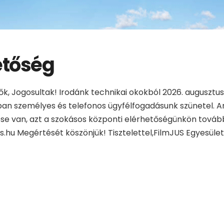
etőség
zők, Jogosultak! Irodánk technikai okokból 2026. augusztus 
ban személyes és telefonos ügyfélfogadásunk szünetel.
se van, azt a szokásos központi elérhetőségünkön tovább
us.hu Megértését köszönjük! Tisztelettel,FilmJUS Egyesület