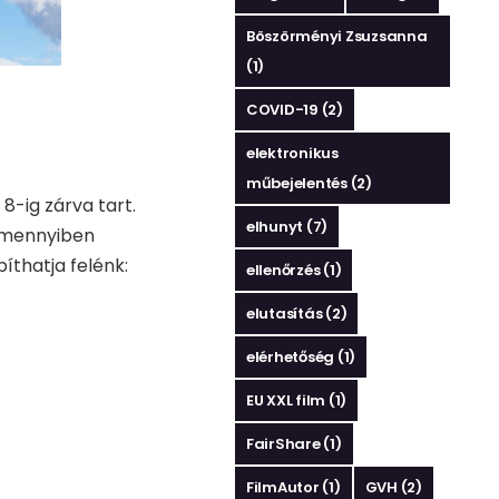
Böszörményi Zsuzsanna
(1)
COVID-19
(2)
elektronikus
műbejelentés
(2)
8-ig zárva tart.
elhunyt
(7)
 Amennyiben
íthatja felénk:
ellenőrzés
(1)
elutasítás
(2)
elérhetőség
(1)
EU XXL film
(1)
FairShare
(1)
FilmAutor
(1)
GVH
(2)