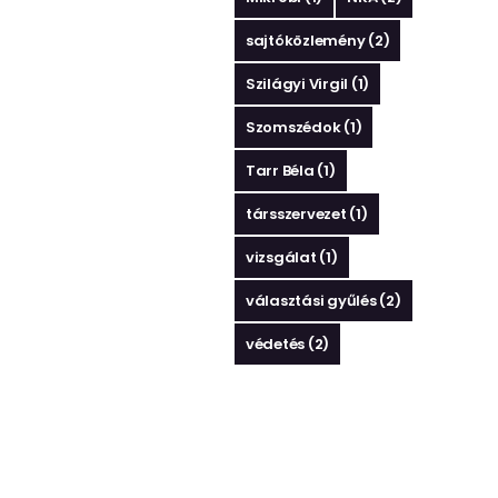
sajtóközlemény
(2)
Szilágyi Virgil
(1)
Szomszédok
(1)
Tarr Béla
(1)
társszervezet
(1)
vizsgálat
(1)
választási gyűlés
(2)
védetés
(2)