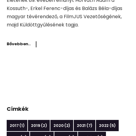
Életének 89. évében elhunyt Horváth Ádám a
Kossuth-, Erkel Ferenc-díjas és Balázs Béla-díjas
magyar tévérendező, a FilmJUS Vezetőségének,
majd Küldöttgyűlésének tagja.
Bővebben..
Címkék
2017
(1)
2019
(2)
2020
(2)
2021
(7)
2022
(5)