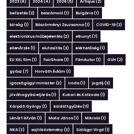
2023
(6)
2024
(4)
2026
(5)
Artisjus
(2)
befizetés
(2)
beszámoló
(1)
Bulgária
(1)
bírság
(1)
Böszörményi Zsuzsanna
(1)
COVID-19
(2)
elektronikus műbejelentés
(2)
elhunyt
(7)
ellenőrzés
(1)
elutasítás
(2)
elérhetőség
(1)
EU XXL film
(1)
FairShare
(1)
FilmAutor
(1)
GVH
(2)
gyász
(7)
Horváth Ádám
(1)
igazságügyi miniszter
(2)
iroda
(1)
jogdíj
(3)
jóváhagyási eljárás
(1)
Kukori és Kotkoda
(1)
Kárpáti György
(1)
küldöttgyűlés
(11)
Lénárt István
(1)
Mata János
(1)
Mikrobi
(1)
NKA
(2)
sajtóközlemény
(2)
Szilágyi Virgil
(1)