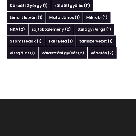
Kárpáti György
(1)
küldöttgyűlés
(11)
Lénárt István
(1)
Mata János
(1)
Mikrobi
(1)
NKA
(2)
sajtóközlemény
(2)
Szilágyi Virgil
(1)
Szomszédok
(1)
Tarr Béla
(1)
társszervezet
(1)
vizsgálat
(1)
választási gyűlés
(2)
védetés
(2)