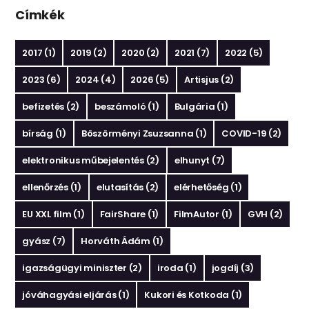
Címkék
2017
(1)
2019
(2)
2020
(2)
2021
(7)
2022
(5)
2023
(6)
2024
(4)
2026
(5)
Artisjus
(2)
befizetés
(2)
beszámoló
(1)
Bulgária
(1)
bírság
(1)
Böszörményi Zsuzsanna
(1)
COVID-19
(2)
elektronikus műbejelentés
(2)
elhunyt
(7)
ellenőrzés
(1)
elutasítás
(2)
elérhetőség
(1)
EU XXL film
(1)
FairShare
(1)
FilmAutor
(1)
GVH
(2)
gyász
(7)
Horváth Ádám
(1)
igazságügyi miniszter
(2)
iroda
(1)
jogdíj
(3)
jóváhagyási eljárás
(1)
Kukori és Kotkoda
(1)