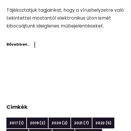
Tájékoztatjuk tagjainkat, hogy a vírushelyzetre való
tekintettel mostantól elektronikus úton ismét
kibocsájtunk ideiglenes műbejelentéseket.
Bővebben..
Címkék
2017
(1)
2019
(2)
2020
(2)
2021
(7)
2022
(5)