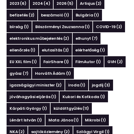
2023
(6)
2024
(4)
2026
(5)
Artisjus
(2)
befizetés
(2)
beszámoló
(1)
Bulgária
(1)
bírság
(1)
Böszörményi Zsuzsanna
(1)
COVID-19
(2)
elektronikus műbejelentés
(2)
elhunyt
(7)
ellenőrzés
(1)
elutasítás
(2)
elérhetőség
(1)
EU XXL film
(1)
FairShare
(1)
FilmAutor
(1)
GVH
(2)
gyász
(7)
Horváth Ádám
(1)
igazságügyi miniszter
(2)
iroda
(1)
jogdíj
(3)
jóváhagyási eljárás
(1)
Kukori és Kotkoda
(1)
Kárpáti György
(1)
küldöttgyűlés
(11)
Lénárt István
(1)
Mata János
(1)
Mikrobi
(1)
NKA
(2)
sajtóközlemény
(2)
Szilágyi Virgil
(1)