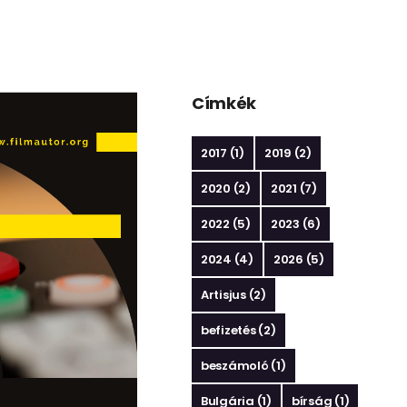
Címkék
2017
(1)
2019
(2)
2020
(2)
2021
(7)
2022
(5)
2023
(6)
2024
(4)
2026
(5)
Artisjus
(2)
befizetés
(2)
beszámoló
(1)
Bulgária
(1)
bírság
(1)