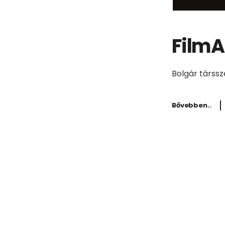
FilmA
Bolgár társsz
Bővebben..