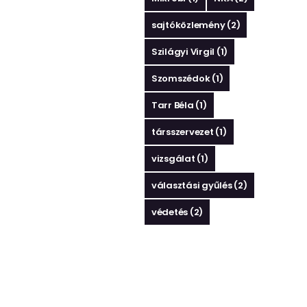
sajtóközlemény
(2)
Szilágyi Virgil
(1)
Szomszédok
(1)
Tarr Béla
(1)
társszervezet
(1)
vizsgálat
(1)
választási gyűlés
(2)
védetés
(2)