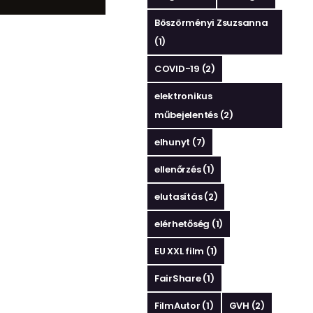
Böszörményi Zsuzsanna
(1)
COVID-19
(2)
elektronikus
műbejelentés
(2)
elhunyt
(7)
ellenőrzés
(1)
elutasítás
(2)
elérhetőség
(1)
EU XXL film
(1)
FairShare
(1)
FilmAutor
(1)
GVH
(2)