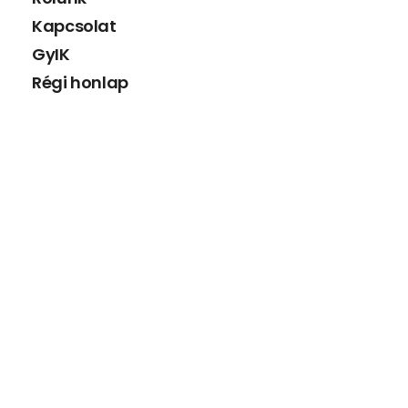
Kapcsolat
GyIK
Régi honlap