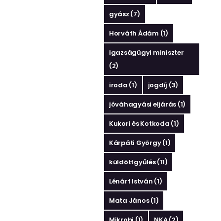
gyász
(7)
Horváth Ádám
(1)
igazságügyi miniszter
(2)
iroda
(1)
jogdíj
(3)
jóváhagyási eljárás
(1)
Kukori és Kotkoda
(1)
Kárpáti György
(1)
küldöttgyűlés
(11)
Lénárt István
(1)
Mata János
(1)
Mikrobi
(1)
NKA
(2)