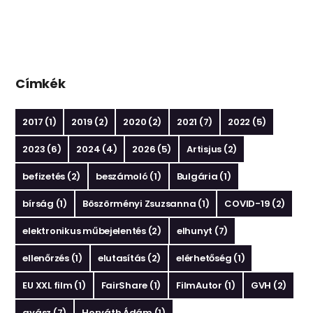
Címkék
2017
(1)
2019
(2)
2020
(2)
2021
(7)
2022
(5)
2023
(6)
2024
(4)
2026
(5)
Artisjus
(2)
befizetés
(2)
beszámoló
(1)
Bulgária
(1)
bírság
(1)
Böszörményi Zsuzsanna
(1)
COVID-19
(2)
elektronikus műbejelentés
(2)
elhunyt
(7)
ellenőrzés
(1)
elutasítás
(2)
elérhetőség
(1)
EU XXL film
(1)
FairShare
(1)
FilmAutor
(1)
GVH
(2)
gyász
(7)
Horváth Ádám
(1)