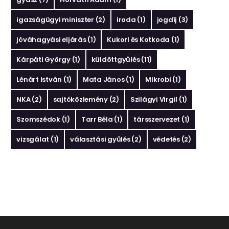
igazságügyi miniszter
(2)
iroda
(1)
jogdíj
(3)
jóváhagyási eljárás
(1)
Kukori és Kotkoda
(1)
Kárpáti György
(1)
küldöttgyűlés
(11)
Lénárt István
(1)
Mata János
(1)
Mikrobi
(1)
NKA
(2)
sajtóközlemény
(2)
Szilágyi Virgil
(1)
Szomszédok
(1)
Tarr Béla
(1)
társszervezet
(1)
vizsgálat
(1)
választási gyűlés
(2)
védetés
(2)