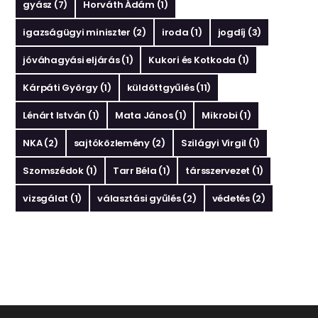
gyász
(7)
Horváth Ádám
(1)
igazságügyi miniszter
(2)
iroda
(1)
jogdíj
(3)
jóváhagyási eljárás
(1)
Kukori és Kotkoda
(1)
Kárpáti György
(1)
küldöttgyűlés
(11)
Lénárt István
(1)
Mata János
(1)
Mikrobi
(1)
NKA
(2)
sajtóközlemény
(2)
Szilágyi Virgil
(1)
Szomszédok
(1)
Tarr Béla
(1)
társszervezet
(1)
vizsgálat
(1)
választási gyűlés
(2)
védetés
(2)