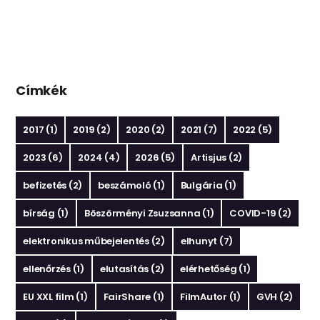
Címkék
2017
(1)
2019
(2)
2020
(2)
2021
(7)
2022
(5)
2023
(6)
2024
(4)
2026
(5)
Artisjus
(2)
befizetés
(2)
beszámoló
(1)
Bulgária
(1)
bírság
(1)
Böszörményi Zsuzsanna
(1)
COVID-19
(2)
elektronikus műbejelentés
(2)
elhunyt
(7)
ellenőrzés
(1)
elutasítás
(2)
elérhetőség
(1)
EU XXL film
(1)
FairShare
(1)
FilmAutor
(1)
GVH
(2)