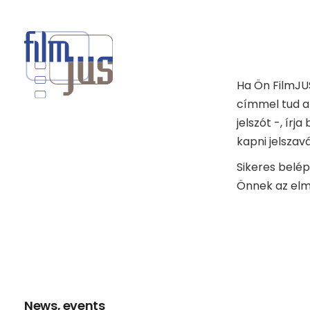
Ha Ön FilmJUS
címmel tud a
jelszót -, ír
kapni jelszav
Sikeres belép
Önnek az elm
News, events