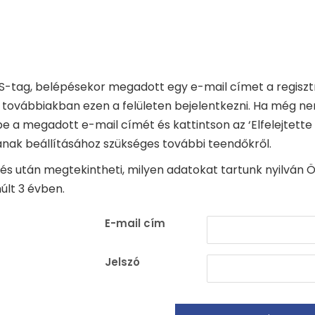
-tag, belépésekor megadott egy e-mail címet a regisztrá
 továbbiakban ezen a felületen bejelentkezni. Ha még ne
ja be a megadott e-mail címét és kattintson az ‘Elfelejtett
ának beállításához szükséges további teendőkről.
és után megtekintheti, milyen adatokat tartunk nyilván Ön
últ 3 évben.
E-mail cím
Jelszó